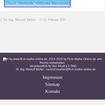
-Druck "Merkhilfe"-G9(linke Maustaste)
Dr.-Ing. Meinolf Müller
12. Februar 2021
2015-
2026
by Fit-in-Mathe-Online.de, alle
Rechte vorbehalten.
Verantwortlich für den Inhalt § 5 TMG:
Dr.-Ing. Meinolf Müller
meinolf.mueller@fit-in-mathe-online.de
Impressum
Sitemap
Kontakt