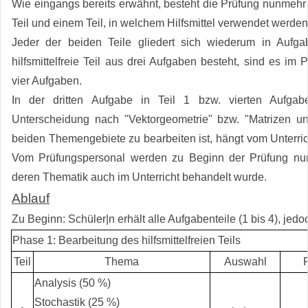
Wie eingangs bereits erwähnt, besteht die Prüfung nunmehr a
Teil und einem Teil, in welchem Hilfsmittel verwendet werden
Jeder der beiden Teile gliedert sich wiederum in Aufg
hilfsmittelfreie Teil aus drei Aufgaben besteht, sind es im Pr
vier Aufgaben.
In der dritten Aufgabe in Teil 1 bzw. vierten Aufgabe
Unterscheidung nach "Vektorgeometrie" bzw. "Matrizen u
beiden Themengebiete zu bearbeiten ist, hängt vom Unterrich
Vom Prüfungspersonal werden zu Beginn der Prüfung nur 
deren Thematik auch im Unterricht behandelt wurde.
Ablauf
Zu Beginn: Schüler|n erhält alle Aufgabenteile (1 bis 4), jedoc
Phase 1: Bearbeitung des hilfsmittelfreien Teils
Teil
Thema
Auswahl
R
Analysis (50 %)
Stochastik (25 %)