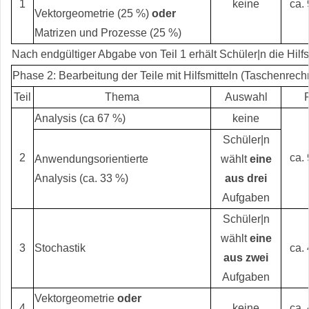
1
keine
ca.
Vektorgeometrie (25 %)
oder
Matrizen und Prozesse (25 %)
Nach endgültiger Abgabe von Teil 1 erhält Schüler|n die Hilfs
Phase 2: Bearbeitung der Teile mit Hilfsmitteln (Taschenrech
Teil
Thema
Auswahl
R
Analysis (ca 67 %)
keine
Schüler|n
2
ca.
Anwendungsorientierte
wählt
eine
Analysis (ca. 33 %)
aus drei
Aufgaben
Schüler|n
wählt
eine
3
Stochastik
ca.
aus zwei
Aufgaben
Vektorgeometrie
oder
4
keine
ca.