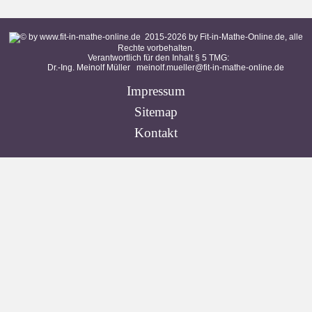
2015-
2026
by Fit-in-Mathe-Online.de, alle
Rechte vorbehalten.
Verantwortlich für den Inhalt § 5 TMG:
Dr.-Ing. Meinolf Müller
meinolf.mueller@fit-in-mathe-online.de
Impressum
Sitemap
Kontakt