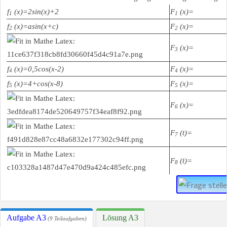
f
(x)=2sin(x)+2
F
(x)=
1
1
f
(x)=asin(x+c)
F
(x)=
2
2
F
(x)=
3
f
(x)=0,5cos(x-2)
F
(x)=
4
4
f
(x)=4+cos(x-8)
F
(x)=
5
5
F
(x)=
6
F
(t)=
7
F
(t)=
8
Aufgabe A3
Lösung A3
(9 Teilaufgaben)