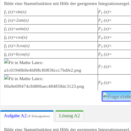
Bilde eine Stammfunktion mit Hilfe der geeigneten Integrationsregel.
f
(x)=sin(x)
F
(x)=
1
1
f
(x)=2sin(x)
F
(x)=
2
2
f
(x)=asin(x)
F
(x)=
3
3
f
(x)=cos(x)
F
(x)=
4
4
f
(x)=3cos(x)
F
(x)=
5
5
f
(x)=bcos(x)
F
(x)=
6
6
F
(x)=
7
F
(x)=
8
Aufgabe A2
Lösung A2
(8 Teilaufgaben)
Bilde eine Stammfunktion mit Hilfe der geeigneten Integrationsregel.