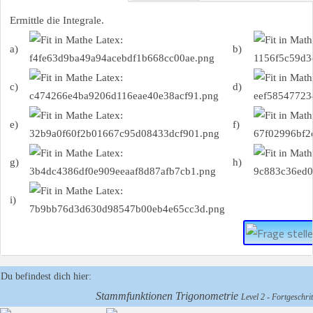
Ermittle die Integrale.
a)
b)
c)
d)
e)
f)
g)
h)
i)
Du befindest dich hier:
Stammfunktionen Trigonometrie
Level 2 - Fortgeschrit