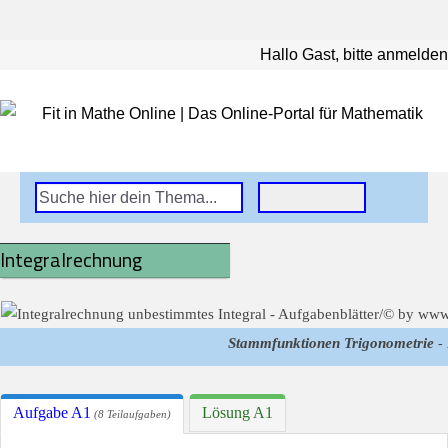
Hallo Gast, bitte anmelden
Integralrechnung
Stammfunktionen Trigonometrie
- 
Aufgabe A1
Lösung A1
(8 Teilaufgaben)