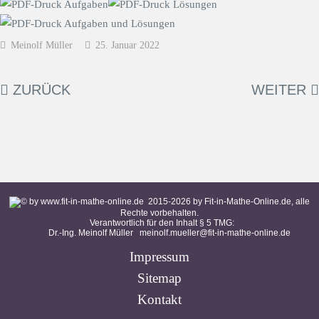
Meinolf Müller
25. Januar 2022
ZURÜCK
WEITER
2015-
2026
by Fit-in-Mathe-Online.de, alle
Rechte vorbehalten.
Verantwortlich für den Inhalt § 5 TMG:
Dr.-Ing. Meinolf Müller
meinolf.mueller@fit-in-mathe-online.de
Impressum
Sitemap
Kontakt