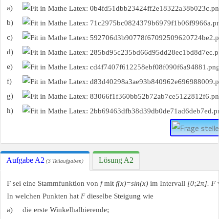
a)
b)
c)
d)
e)
f)
g)
h)
Aufgabe A2
Lösung A2
(3 Teilaufgaben)
F sei eine Stammfunktion von
f
mit
f(x)=sin⁡(x)
im Intervall
[0;2π]. F
v
In welchen Punkten hat
F
dieselbe Steigung wie
a)
die erste Winkelhalbierende;