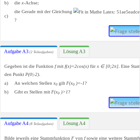
b)
die
x
-Achse;
die Gerade mit der Gleichung
c)
?
Aufgabe A3
Lösung A3
(2 Teilaufgaben)
Gegeben ist die Funktion
f
mit
f(x)=2cos⁡(x)
für
x ∈ [0;2π]
. Eine St
den Punkt
P(0|-2)
.
a)
An welchen Stellen
x
gilt
F(x
)=-1
?
0
0
b)
Gibt es Stellen mit
F(x
)>1
?
0
Aufgabe A4
Lösung A4
(8 Teilaufgaben)
Bilde jeweils eine Stammfunktion
F
von
f
sowie eine weitere Stammf