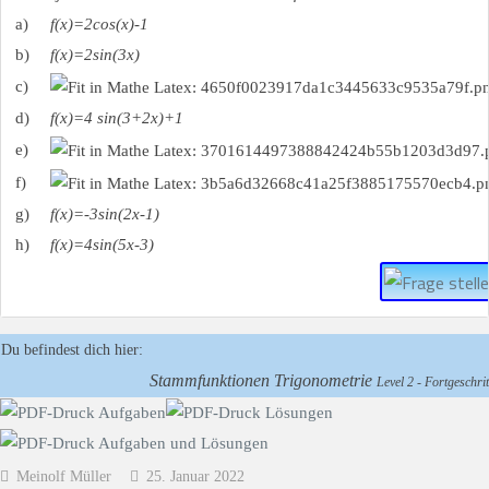
a)
f(x)=2cos⁡(x)-1
b)
f(x)=2sin⁡(3x)
c)
d)
f(x)=4 sin⁡(3+2x)+1
e)
f)
g)
f(x)=-3sin⁡(2x-1)
h)
f(x)=4sin(5x-3)
Du befindest dich hier:
Stammfunktionen Trigonometrie
Level 2 - Fortgeschrit
Meinolf Müller
25. Januar 2022