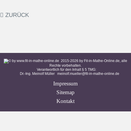
ZURÜCK
2015-
2026
by Fit-in-Mathe-Online.de, alle
Rechte vorbehalten.
Verantwortlich für den Inhalt § 5 TMG:
Dr.-Ing. Meinolf Müller
meinolf.mueller@fit-in-mathe-online.de
Impressum
Sitemap
Kontakt