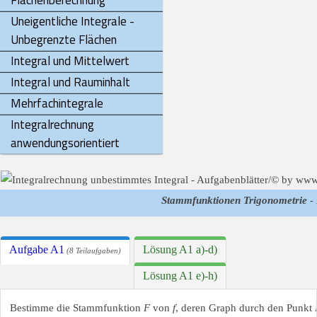
Flächenberechnung
Uneigentliche Integrale -
Unbegrenzte Flächen
Integral und Mittelwert
Integral und Rauminhalt
Mehrfachintegrale
Integralrechnung
anwendungsorientiert
Stammfunktionen Trigonometrie
- 
Aufgabe A1
Lösung A1 a)-d)
(8 Teilaufgaben)
Lösung A1 e)-h)
Bestimme die Stammfunktion
F
von
f
, deren Graph durch den Punkt