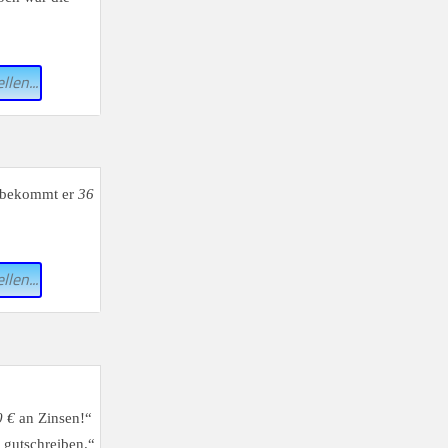
llen...
t bekommt er
36
llen...
0 €
an Zinsen!“
 gutschreiben.“