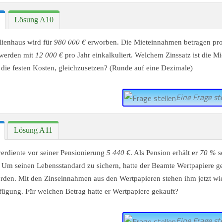
Lösung A10
lienhaus wird für
980 000 €
erworben. Die Mieteinnahmen betragen pr
 werden mit
12 000 €
pro Jahr einkalkuliert. Welchem Zinssatz ist die M
 die festen Kosten, gleichzusetzen? (Runde auf eine Dezimale)
Eine Frage ste
Lösung A11
erdiente vor seiner Pensionierung
5 440 €
. Als Pension erhält er
70 %
s
m seinen Lebensstandard zu sichern, hatte der Beamte Wertpapiere ge
rden. Mit den Zinseinnahmen aus den Wertpapieren stehen ihm jetzt w
fügung. Für welchen Betrag hatte er Wertpapiere gekauft?
Eine Frage ste