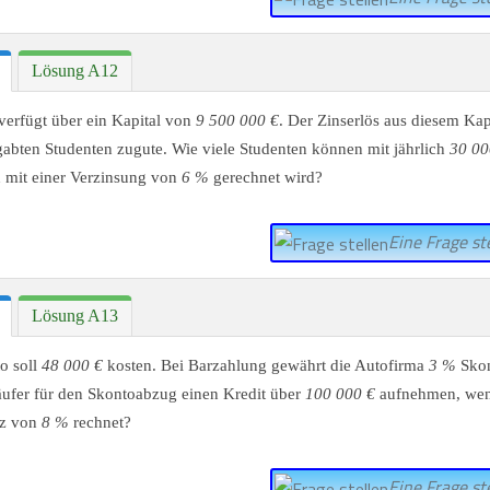
Lösung A12
 verfügt über ein Kapital von
9 500 000 €
. Der Zinserlös aus diesem Ka
abten Studenten zugute. Wie viele Studenten können mit jährlich
30 00
 mit einer Verzinsung von
6 %
gerechnet wird?
Eine Frage ste
Lösung A13
o soll
48 000 €
kosten. Bei Barzahlung gewährt die Autofirma
3 %
Skon
ufer für den Skontoabzug einen Kredit über
100 000 €
aufnehmen, wen
tz von
8 %
rechnet?
Eine Frage ste