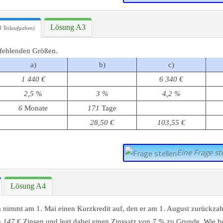
Lösung A3
 Teilaufgaben)
 fehlenden Größen.
a)
b)
c)
1 440 €
6 340 €
2,5 %
3 %
4,2 %
6
Monate
171
Tage
28,50 €
103,55 €
Eine Frage ste
Lösung A4
 nimmt am 1. Mai einen Kurzkredit auf, den er am 1. August zurückzah
m
147 €
Zinsen und legt dabei einen Zinssatz von
7 %
zu Grunde. Wie h