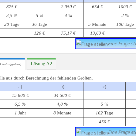
875 €
2 050 €
654 €
1000 €
3,5 %
5 %
4 %
2 %
20
Tage
36
Tage
5
Monate
100
Tage
120 €
75,17 €
13,63 €
Eine Frage ste
Lösung A2
 Teilaufgaben)
elle aus durch Berechnung der fehlenden Größen.
a)
b)
c)
15 800 €
34 500 €
6,5 %
4,8 %
5 %
1
Jahr
8
Monate
162
Tage
450 €
Eine Frage ste