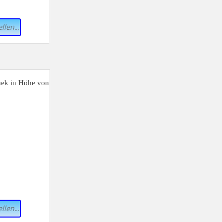
llen...
hek in Höhe von
llen...