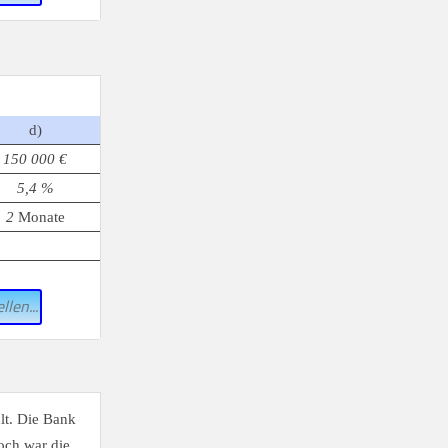
d)
150 000 €
5,4 %
2
Monate
llen...
lt. Die Bank
och war die