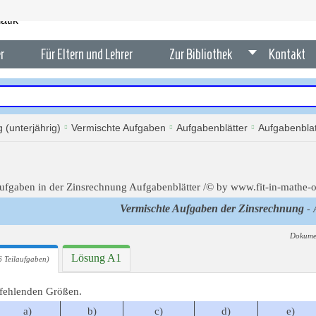
r
Für Eltern und Lehrer
Zur Bibliothek
Kontakt
 (unterjährig)
Vermischte Aufgaben
Aufgabenblätter
Aufgabenblat
Vermischte Aufgaben der Zinsrechnung
- 
Dokume
Lösung A1
 Teilaufgaben)
 fehlenden Größen.
a)
b)
c)
d)
e)