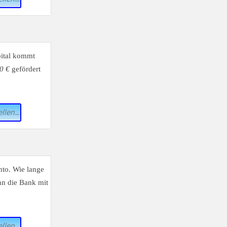
pital kommt
0 €
gefördert
llen...
to. Wie lange
n die Bank mit
llen...