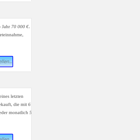
o Jahr
70 000 €
.
ieteinnahme,
llen...
eines letzten
kauft, die mit
6
ieder monatlich
5
llen...