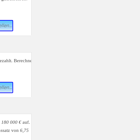
llen...
ezahlt. Berechne
llen...
n
180 000 €
auf.
nssatz von
6,75