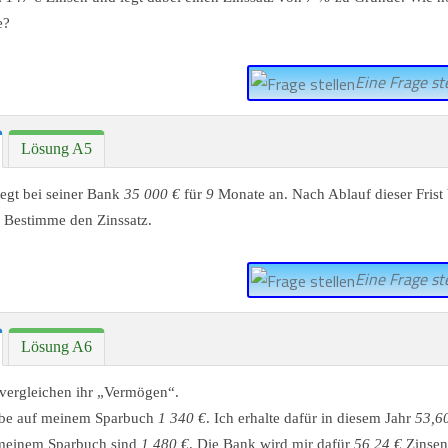
e?
Eine Frage ste
Lösung A5
egt bei seiner Bank
35 000 €
für
9
Monate an. Nach Ablauf dieser Fris
 Bestimme den Zinssatz.
Eine Frage ste
Lösung A6
vergleichen ihr „Vermögen“.
habe auf meinem Sparbuch
1 340 €
. Ich erhalte dafür in diesem Jahr
53,6
meinem Sparbuch sind
1 480 €
. Die Bank wird mir dafür
56,24 €
Zinsen