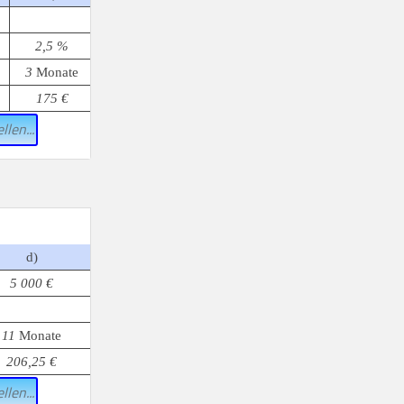
2,5 %
3
Monate
175 €
llen...
d)
5 000 €
11
Monate
206,25 €
llen...