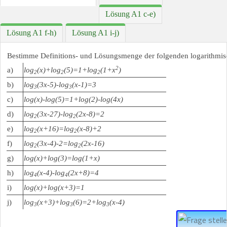
Lösung A1 c-e)
Lösung A1 f-h)
Lösung A1 i-j)
Bestimme Definitions- und Lösungsmenge der folgenden logarithmi
2
a)
log
(x)+log
(5)=1+log
(1+x
)
2
2
2
b)
log
(3x-5)-log
(x-1)=3
3
3
c)
log(x)-log(5)=1+log(2)-log(4x)
d)
log
(3x-27)-log
(2x-8)=2
2
2
e)
log
(x+16)=log
(x-8)+2
2
2
f)
log
(3x-4)-2=log
(2x-16)
2
2
g)
log(x)+log(3)=log(1+x)
h)
log
(x-4)-log
(2x+8)=4
4
4
i)
log(x)+log(x+3)=1
j)
log
(x+3)+log
(6)=2+log
(x-4)
3
3
3