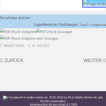
Du befindest dich hier:
Logarithmische GleIchungen
- Level 2 - Fortgeschritte
Meinolf Müller
16. Juli 2021
ZURÜCK
WEITER
2015-
2026
by Fit-in-Mathe-Online.de, alle
Rechte vorbehalten.
Verantwortlich für den Inhalt § 5 TMG: