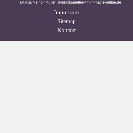
Dr.-Ing. Meinolf Müller
meinolf.mueller@fit-in-mathe-online.de
Impressum
Sitemap
Kontakt