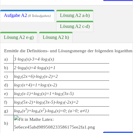
Aufgabe A2
Lösung A2 a-b)
(8 Teilaufgaben)
Lösung A2 c-d)
Lösung A2 e-g)
Lösung A2 h)
Ermittle die Definitions- und Lösungsmenge der folgenden logarith
a)
3⋅log
(x)-3=4⋅log
(x)
3
3
b)
2⋅log
(x)=4⋅log
(x)+1
8
8
c)
log
(2x+6)-log
(x-2)=2
2
2
d)
log
(x+4)=1+log
(x-2)
7
7
e)
log
(x-1)+log
(x)=1+log
(3x-5)
2
2
2
f)
log
(5x-2)+log
(3x-5)-log
(-2x)=2
3
3
3
3
2
g)
log
(x
)+log
(x
)-log
(x)=0; (a>0; a≠1)
a
a
a
h)