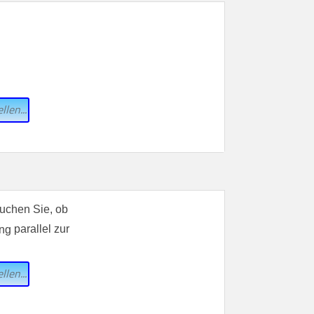
llen...
suchen Sie, ob
parallel zur
llen...