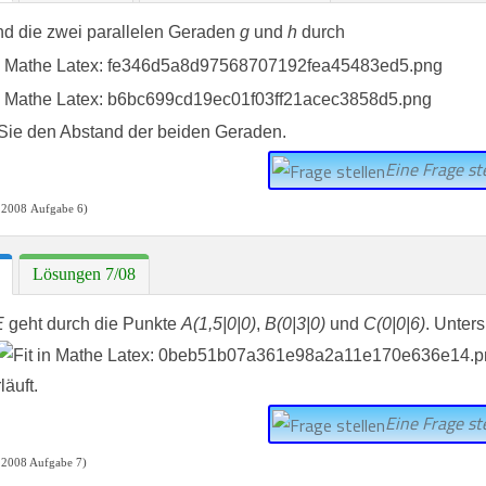
d die zwei parallelen Geraden
g
und
h
durch
ie den Abstand der beiden Geraden.
Eine Frage ste
 2008 Aufgabe 6)
Lösungen 7/08
E
geht durch die Punkte
A(1,5|0|0)
,
B(0|3|0)
und
C(0|0|6)
. Unter
läuft.
Eine Frage ste
 2008 Aufgabe 7)