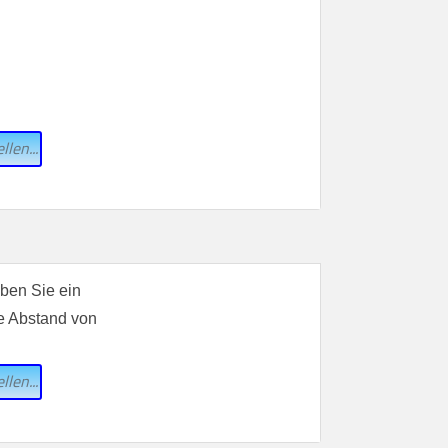
llen...
iben Sie ein
te Abstand von
llen...