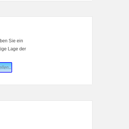
eben Sie ein
ige Lage der
llen...