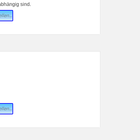
abhängig sind.
llen...
llen...