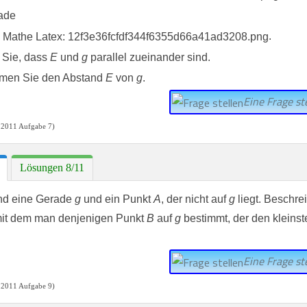
ade
.
 Sie, dass
E
und
g
parallel zueinander sind.
men Sie den Abstand
E
von
g
.
Eine Frage ste
 2011 Aufgabe 7)
Lösungen 8/11
nd eine Gerade
g
und ein Punkt
A
, der nicht auf
g
liegt. Beschre
mit dem man denjenigen Punkt
B
auf
g
bestimmt, der den kleins
Eine Frage ste
 2011 Aufgabe 9)