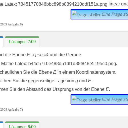
linear un
Eine Frage ste
 2009 Aufgabe 6)
Lösungen 7/09
nd die Ebene
E: x
+x
=4
und die Gerade
1
2
.
chaulichen Sie die Ebene
E
in einem Koordinatensystem.
uchen Sie die gegenseitige Lage von
g
und
E
.
men Sie den Abstand des Ursprungs von der Ebene
E
.
Eine Frage ste
 2009 Aufgabe 7)
Lösungen 8/09