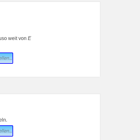
uso weit von
E
llen...
eln.
llen...