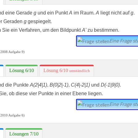
nd eine Gerade
g
und ein Punkt
A
im Raum.
A
liegt nicht auf
g
.
er Geraden
g
gespiegelt.
 Sie ein Verfahren, um den Bildpunkt
A'
zu bestimmen.
Eine Frage ste
 2008 Aufgabe 9)
Lösung 6/10
Lösung 6/10
umständlich
nd die Punkte
A(2|4|1)
,
B(0|2|-1)
,
C(4|-2|1)
und
D(-1|9|0)
.
ie, ob diese vier Punkte in einer Ebene liegen.
Eine Frage ste
 2010 Aufgabe 6)
Lösungen 7/10