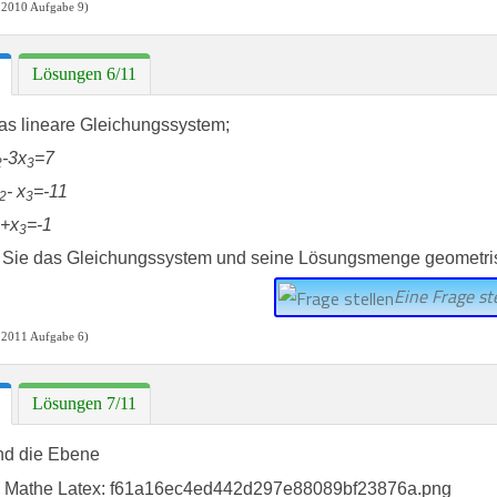
 2010 Aufgabe 9)
Lösungen 6/11
as lineare Gleichungssystem;
-3x
=7
2
3
- x
=-11
2
3
x
=-1
3
en Sie das Gleichungssystem und seine Lösungsmenge geometri
Eine Frage ste
 2011 Aufgabe 6)
Lösungen 7/11
nd die Ebene