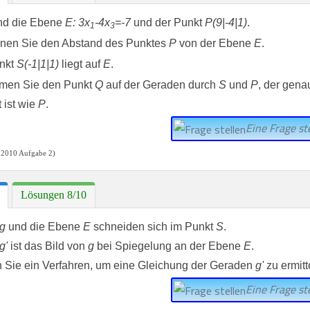
nd die Ebene
E: 3x
-4x
=-7
und der Punkt
P(9|-4|1)
.
1
3
nen Sie den Abstand des Punktes
P
von der Ebene
E
.
nkt
S(-1|1|1)
liegt auf
E
.
men Sie den Punkt
Q
auf der Geraden durch
S
und
P
, der gena
t ist wie
P
.
Eine Frage ste
 2010 Aufgabe 2)
Lösungen 8/10
g
und die Ebene
E
schneiden sich im Punkt
S
.
g'
ist das Bild von
g
bei Spiegelung an der Ebene
E
.
 Sie ein Verfahren, um eine Gleichung der Geraden
g'
zu ermitt
Eine Frage ste