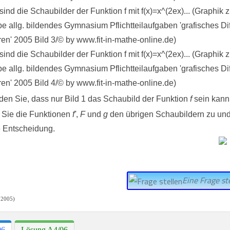
en Sie, dass nur Bild 1 das Schaubild der Funktion
f
sein kann
 Sie die Funktionen
f'
,
F
und
g
den übrigen Schaubildern zu un
e Entscheidung.
Eine Frage ste
 2005)
06
Lösung A4/06