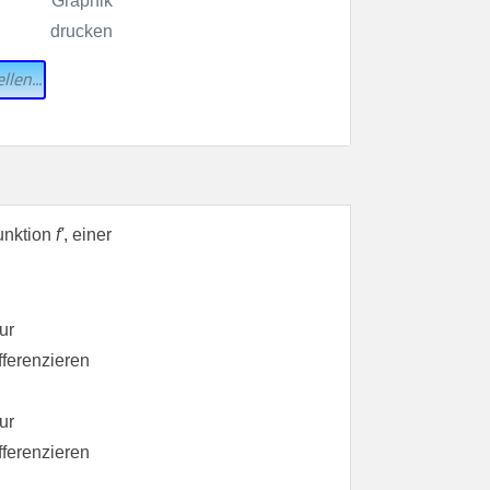
llen...
funktion
f'
, einer