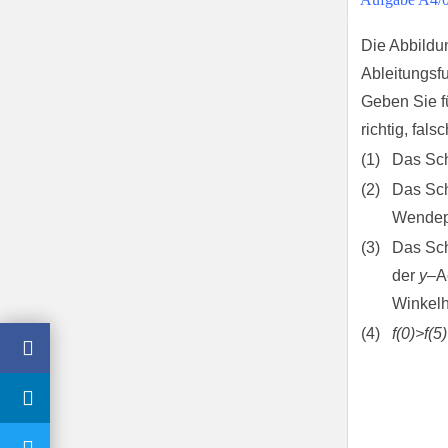
Die Abbildu
Ableitungsf
Geben Sie fü
richtig, fals
(1)
Das Sc
(2)
Das Sc
Wendep
(3)
Das Sch
der
y
–Ac
Winkelh
(4)
f(0)>f(5)