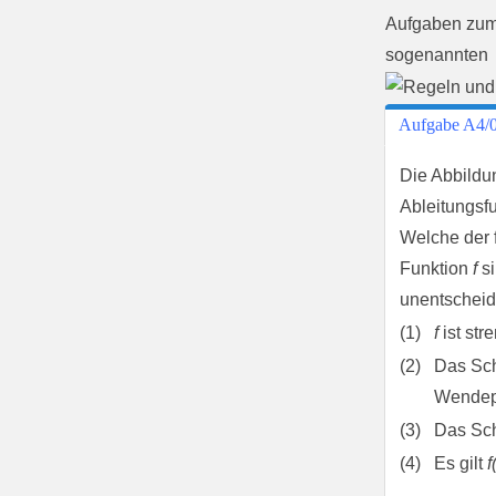
Aufgaben zum g
sogenannten
Aufgabe A4/
Die Abbildu
Ableitungsf
Welche der 
Funktion
f
si
unentschei
(1)
f
ist st
(2)
Das Sc
Wendep
(3)
Das Sc
(4)
Es gilt
f