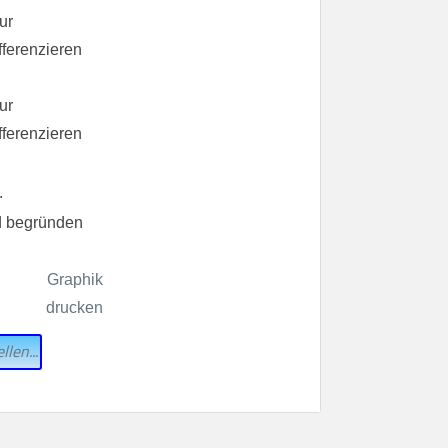
.
d begründen
llen...