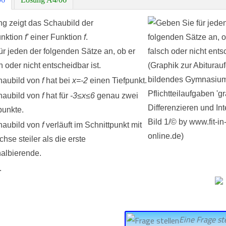
ng zeigt das Schaubild der
unktion
f'
einer Funktion
f
.
r jeden der folgenden Sätze an, ob er
ch oder nicht entscheidbar ist.
haubild von
f
hat bei
x=-2
einen Tiefpunkt.
haubild von
f
hat für
-3≤x≤6
genau zwei
unkte.
aubild von
f
verläuft im Schnittpunkt mit
hse steiler als die erste
albierende.
.
Eine Frage ste