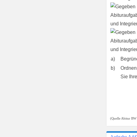
a)
Begründ
b)
Ordnen
Sie Ihr
(Quelle Abitur BW
Aufgabe A4/