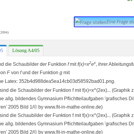
Eine Frage ste
 2004)
05
Lösung A4/05
2
x
d die Schaubilder der Funktion
f
mit
f(x)=x
e
, ihrer Ableitungs
ion
F
von
f
und der Funktion
g
mit
.