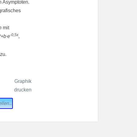
h
mit
-0,5x
2+b∙e
,
zu.
llen...