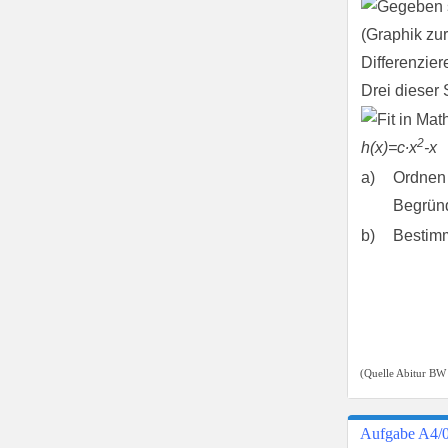
Drei dieser
2
h(x)=c∙x
-x
a)
Ordnen
Begründ
b)
Bestimm
(Quelle Abitur BW
Aufgabe A4/