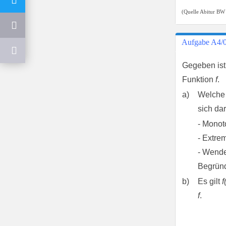
(Quelle Abitur BW
Aufgabe A4/
Gegeben ist
Funktion
f
.
a)
Welche 
sich da
- Monot
- Extrem
- Wende
Begründ
b)
Es gilt
f
f
.