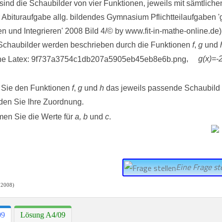
 Schaubilder werden beschrieben durch die Funktionen
f
,
g
und
,
g(x)=-
 Sie den Funktionen
f
,
g
und
h
das jeweils passende Schaubild 
en Sie Ihre Zuordnung.
en Sie die Werte für
a,
b
und
c
.
Eine Frage ste
 2008)
09
Lösung A4/09