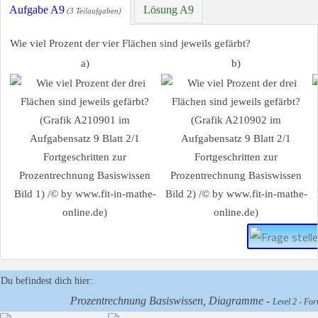
Aufgabe A9
Lösung A9
(3 Teilaufgaben)
Wie viel Prozent der vier Flächen sind jeweils gefärbt?
a)
b)
Du befindest dich hier:
Prozentrechnung Basiswissen, Diagramme -
Level 2 - Fort