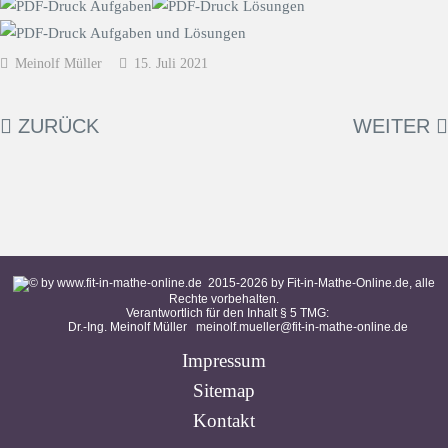
Meinolf Müller
15. Juli 2021
ZURÜCK
WEITER
2015-
2026
by Fit-in-Mathe-Online.de, alle
Rechte vorbehalten.
Verantwortlich für den Inhalt § 5 TMG:
Dr.-Ing. Meinolf Müller
meinolf.mueller@fit-in-mathe-online.de
Impressum
Sitemap
Kontakt