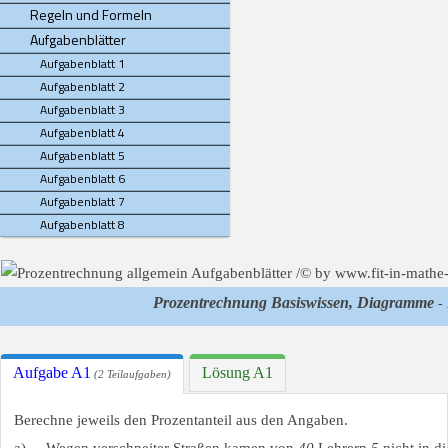
Regeln und Formeln
Aufgabenblätter
Aufgabenblatt 1
Aufgabenblatt 2
Aufgabenblatt 3
Aufgabenblatt 4
Aufgabenblatt 5
Aufgabenblatt 6
Aufgabenblatt 7
Aufgabenblatt 8
Prozentrechnung Basiswissen, Diagramme
- 
Aufgabe A1
Lösung A1
(2 Teilaufgaben)
Berechne jeweils den Prozentanteil aus den Angaben.