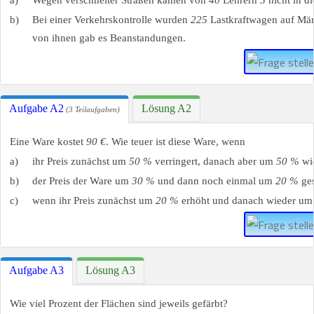
a)
Wegen verschneiter Straßen kamen von
40
Lehrern
5
nicht in di
b)
Bei einer Verkehrskontrolle wurden
225
Lastkraftwagen auf Män
von ihnen gab es Beanstandungen.
Aufgabe A2
Lösung A2
(3 Teilaufgaben)
Eine Ware kostet
90 €
. Wie teuer ist diese Ware, wenn
a)
ihr Preis zunächst um
50 %
verringert, danach aber um
50 %
wie
b)
der Preis der Ware um
30 %
und dann noch einmal um
20 %
ges
c)
wenn ihr Preis zunächst um
20 %
erhöht und danach wieder u
Aufgabe A3
Lösung A3
Wie viel Prozent der Flächen sind jeweils gefärbt?