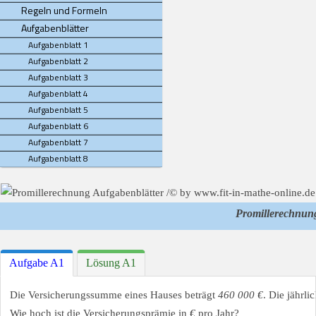
Regeln und Formeln
Aufgabenblätter
Aufgabenblatt 1
Aufgabenblatt 2
Aufgabenblatt 3
Aufgabenblatt 4
Aufgabenblatt 5
Aufgabenblatt 6
Aufgabenblatt 7
Aufgabenblatt 8
Promillerechnun
Aufgabe A1
Lösung A1
Die Versicherungssumme eines Hauses beträgt
460 000 €
. Die jährli
Wie hoch ist die Versicherungsprämie in
€
pro Jahr?