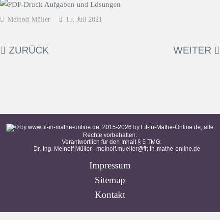
Meinolf Müller
15. Juli 2021
ZURÜCK
WEITER
2015-
2026
by Fit-in-Mathe-Online.de, alle
Rechte vorbehalten.
Verantwortlich für den Inhalt § 5 TMG:
Dr.-Ing. Meinolf Müller
meinolf.mueller@fit-in-mathe-online.de
Impressum
Sitemap
Kontakt