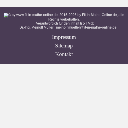
2015-
2026
by Fit-in-Mathe-Online.de, alle
Rechte vorbehalten.
Verantwortlich für den Inhalt § 5 TMG:
Dr.-Ing. Meinolf Müller
meinolf.mueller@fit-in-mathe-online.de
Impressum
Sitemap
Kontakt