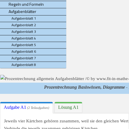
Regeln und Formeln
Aufgabenblätter
Aufgabenblatt 1
Aufgabenblatt 2
Aufgabenblatt 3
Aufgabenblatt 4
Aufgabenblatt 5
Aufgabenblatt 6
Aufgabenblatt 7
Aufgabenblatt 8
Prozentrechnung Basiswissen, Diagramme
- 
Aufgabe A1
Lösung A1
(2 Teilaufgaben)
Jeweils vier Kärtchen gehören zusammen, weil sie den gleichen Wer
Verbinde die jeweils zusammen gehörigen Kärtchen.