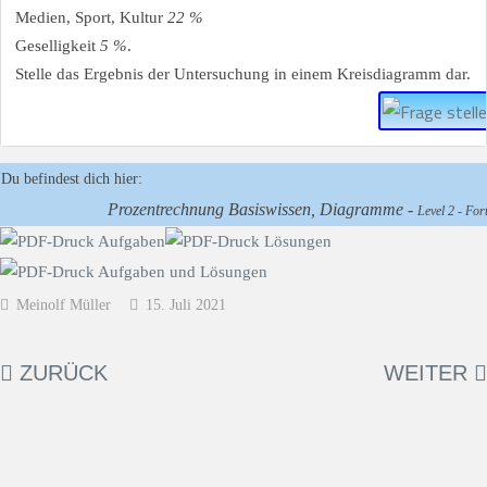
Medien, Sport, Kultur
22 %
Geselligkeit
5 %
.
Stelle das Ergebnis der Untersuchung in einem Kreisdiagramm dar.
Du befindest dich hier:
Prozentrechnung Basiswissen, Diagramme -
Level 2 - Fort
Meinolf Müller
15. Juli 2021
ZURÜCK
WEITER