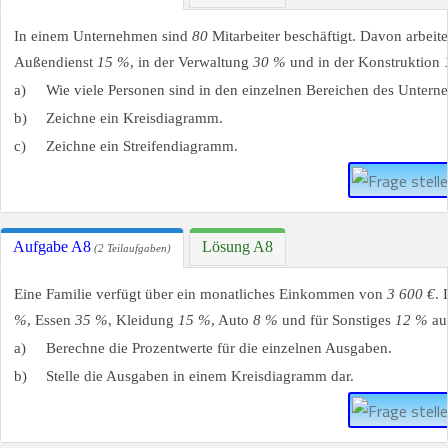
In einem Unternehmen sind
80
Mitarbeiter beschäftigt. Davon arbeit
Außendienst
15 %
, in der Verwaltung
30 %
und in der Konstruktion
a)
Wie viele Personen sind in den einzelnen Bereichen des Untern
b)
Zeichne ein Kreisdiagramm.
c)
Zeichne ein Streifendiagramm.
Aufgabe A8
Lösung A8
(2 Teilaufgaben)
Eine Familie verfügt über ein monatliches Einkommen von
3 600 €
. 
%
, Essen
35 %
, Kleidung
15 %
, Auto
8 %
und für Sonstiges
12 %
au
a)
Berechne die Prozentwerte für die einzelnen Ausgaben.
b)
Stelle die Ausgaben in einem Kreisdiagramm dar.