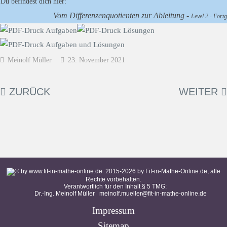
Du befindest dich hier:
Vom Differenzenquotienten zur Ableitung -
Level 2 - Fortg
Meinolf Müller
23. November 2021
ZURÜCK
WEITER
2015-
2026
by Fit-in-Mathe-Online.de, alle
Rechte vorbehalten.
Verantwortlich für den Inhalt § 5 TMG:
Dr.-Ing. Meinolf Müller
meinolf.mueller@fit-in-mathe-online.de
Impressum
Sitemap