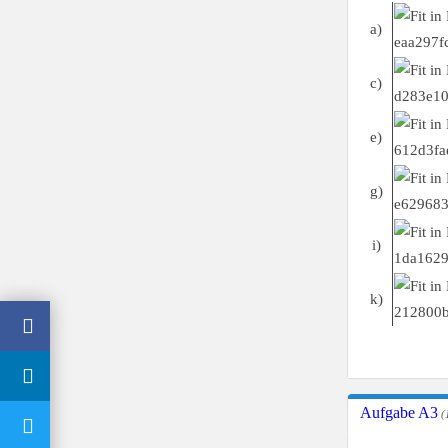
a)
c)
e)
g)
i)
k)
Aufgabe A3
(