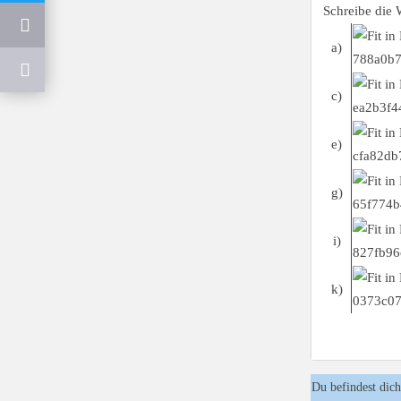
Schreibe die 
a)
c)
e)
g)
i)
k)
Du befindest dich