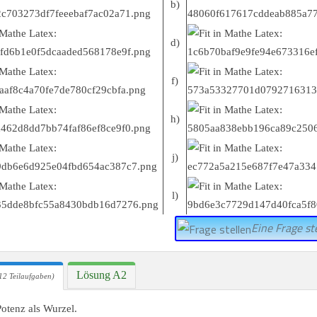
b)
d)
f)
h)
j)
l)
Eine Frage ste
Lösung A2
12 Teilaufgaben)
Potenz als Wurzel.