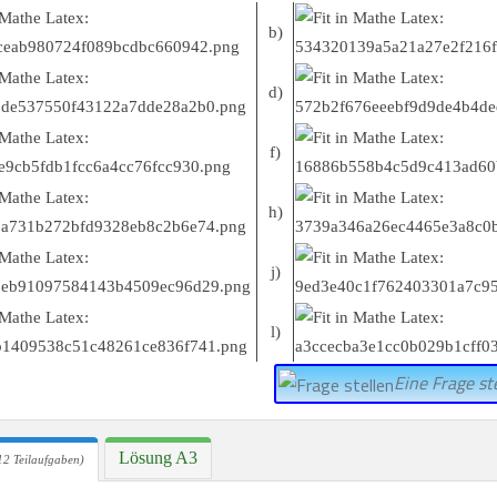
b)
d)
f)
h)
j)
l)
Eine Frage ste
Lösung A3
12 Teilaufgaben)