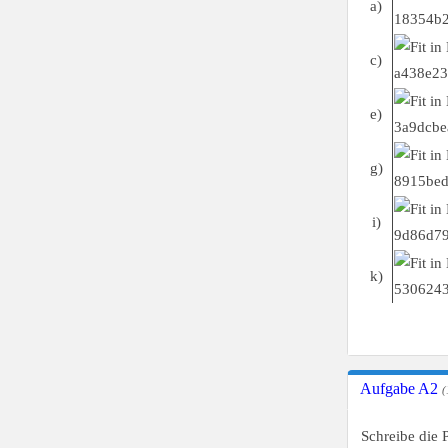
a)
c)
e)
g)
i)
k)
Aufgabe A2
(
Schreibe die 