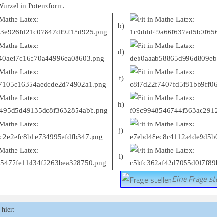
Wurzel in Potenzform.
b)
d)
f)
h)
j)
l)
Eine Frage ste
 hier: