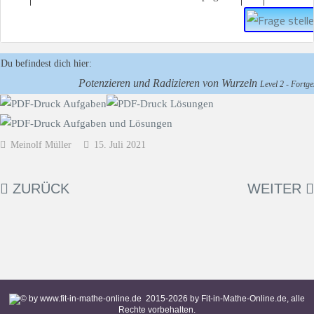
Du befindest dich hier:
Potenzieren und Radizieren von Wurzeln
Level 2 - Fortges
Meinolf Müller
15. Juli 2021
ZURÜCK
WEITER
2015-
2026
by Fit-in-Mathe-Online.de, alle
Rechte vorbehalten.