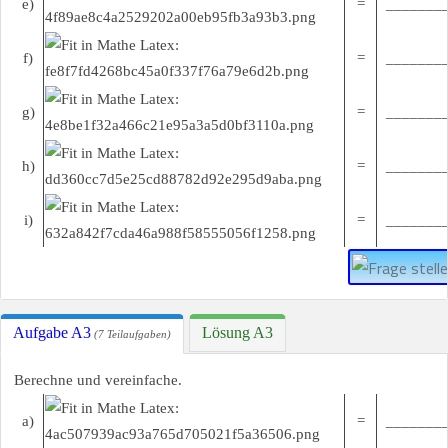
e)
=
________
f)
=
________
g)
=
________
h)
=
________
i)
=
________
Aufgabe A3
Lösung A3
(7 Teilaufgaben)
Berechne und vereinfache.
a)
=
________