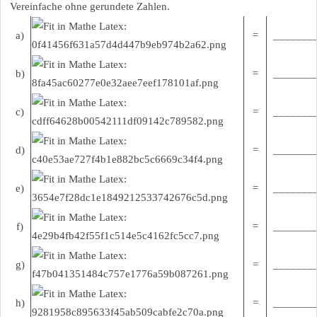
Vereinfache ohne gerundete Zahlen.
a)
=
________
b)
=
________
c)
=
________
d)
=
________
e)
=
________
f)
=
________
g)
=
________
h)
=
________