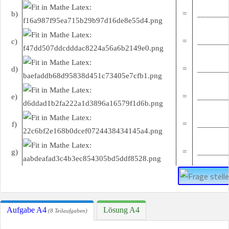
b)
=
________
c)
=
________
d)
=
________
e)
=
________
f)
=
________
g)
=
________
Aufgabe A4
Lösung A4
(8 Teilaufgaben)