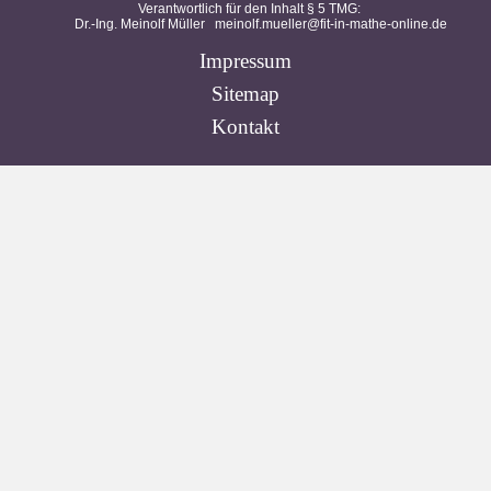
Verantwortlich für den Inhalt § 5 TMG:
Dr.-Ing. Meinolf Müller
meinolf.mueller@fit-in-mathe-online.de
Impressum
Sitemap
Kontakt