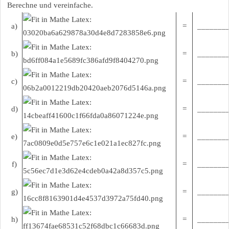
Berechne und vereinfache.
a)
=
________
b)
=
________
c)
=
________
d)
=
________
e)
=
________
f)
=
________
g)
=
________
h)
=
________