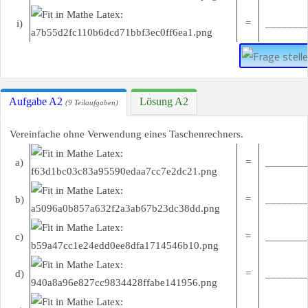
i)
=
________
Aufgabe A2
Lösung A2
(9 Teilaufgaben)
Vereinfache ohne Verwendung eines Taschenrechners.
a)
=
________
b)
=
________
c)
=
________
d)
=
________