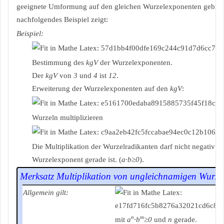
geeignete Umformung auf den gleichen Wurzelexponenten gebrac
nachfolgendes Beispiel zeigt:
Beispiel:
Bestimmung des
kgV
der Wurzelexponenten.
Der
kgV
von
3
und
4
ist
12
.
Erweiterung der Wurzelexponenten auf den
kgV
:
Wurzeln multiplizieren
Die Multiplikation der Wurzelradikanten darf nicht negativ s
Wurzelexponent gerade ist. (
a∙b≥0
).
Merksatz Multiplikation von ungleichnamigen Wurze
Allgemein gilt:
n
m
mit
a
∙b
≥0
und
n
gerade.