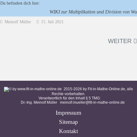
Du befindest dich hier:
WIKI zur Multiplikation und Division von Wu
Meinolf Müller
15. Juli 2021
WEITER
2015-
2026
by Fit-in-Mathe-Online.de, alle
Rechte vorbehalten.
Verantwortlich für den Inhalt § 5 TMG:
Dr.-Ing. Meinolf Müller
meinolf.mueller@fit-in-mathe-online.de
Impressum
Sitemap
Kontakt