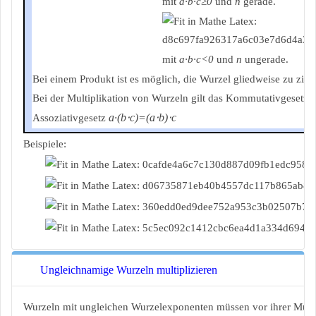
mit
a∙b∙c≥0
und
n
gerade.
mit
a∙b∙c<0
und
n
ungerade.
Bei einem Produkt ist es möglich, die Wurzel gliedweise zu zieh
Bei der Multiplikation von Wurzeln gilt das Kommutativgesetz
a∙(b⋅c)=(a⋅b)⋅c
Assoziativgesetz
Beispiele:
Ungleichnamige Wurzeln multiplizieren
Wurzeln mit ungleichen Wurzelexponenten müssen vor ihrer Multi