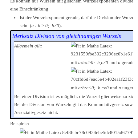
Es können nur Wurzeln mit gleichem Wurzelexponenten dividiert 
eine Einschränkung:
•
Ist der Wurzelexponent gerade, darf die Division der Wurzelr
sein. (
a : b ≥ 0; b≠0
).
Merksatz Division von gleichnamigen Wurzeln
Allgemein gilt:
mit
a:b:c≥0; b,c≠0
und
n
gerade.
mit
a:b:c<0; b,c≠0
und
n
ungerad
Bei einer Division ist es möglich, die Wurzel gliedweise zu zieh
Bei der Division von Wurzeln gilt das Kommutativgesetz sowie 
Assoziativgesetz nicht.
Beispiele: