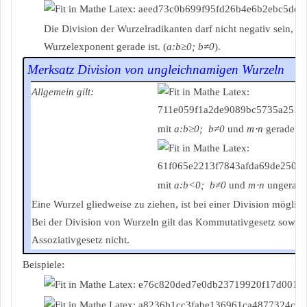
Die Division der Wurzelradikanten darf nicht negativ sein, w
Wurzelexponent gerade ist. (
a:b≥0; b≠0
).
Merksatz Division von ungleichnamigen Wurzeln
Allgemein gilt:
mit
a:b≥0; b≠0
und
m⋅n
gerade.
mit
a:b<0; b≠0
und
m⋅n
ungerade
Eine Wurzel gliedweise zu ziehen, ist bei einer Division möglich
Bei der Division von Wurzeln gilt das Kommutativgesetz sowie 
Assoziativgesetz nicht.
Beispiele: