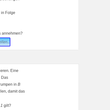
 in Folge
ns annehmen?
llen...
ieren. Eine
 Das
Pumpen in
B
len, damit das
,1
gilt?