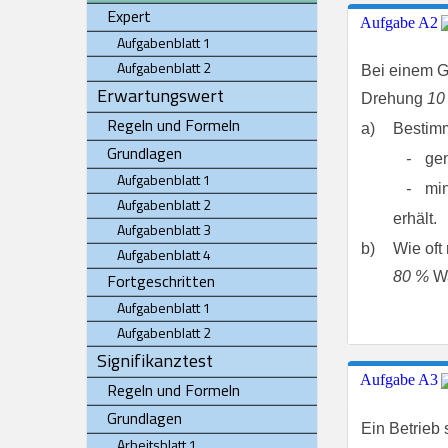
Expert
Aufgabe A2
Aufgabenblatt 1
Aufgabenblatt 2
Bei einem G
Erwartungswert
Drehung
10
Regeln und Formeln
a)
Bestimm
Grundlagen
-
ge
Aufgabenblatt 1
-
mi
Aufgabenblatt 2
erhält.
Aufgabenblatt 3
b)
Wie oft
Aufgabenblatt 4
80 %
Wa
Fortgeschritten
Aufgabenblatt 1
Aufgabenblatt 2
Signifikanztest
Aufgabe A3
Regeln und Formeln
Grundlagen
Ein Betrieb 
Arbeitsblatt 1