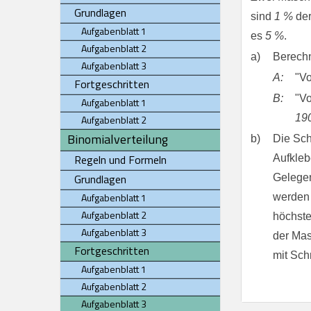
Grundlagen
sind
1 %
der
Aufgabenblatt 1
es
5 %
.
Aufgabenblatt 2
a)
Berechn
Aufgabenblatt 3
A:
"V
Fortgeschritten
B:
"V
Aufgabenblatt 1
19
Aufgabenblatt 2
Binomialverteilung
b)
Die Sch
Regeln und Formeln
Aufkleb
Grundlagen
Gelegen
Aufgabenblatt 1
werden
Aufgabenblatt 2
höchste
Aufgabenblatt 3
der Ma
Fortgeschritten
mit Sch
Aufgabenblatt 1
Aufgabenblatt 2
Aufgabenblatt 3