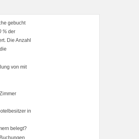
oche gebucht
0 %
der
rt. Die Anzahl
die
lung von mit
 Zimmer
telbesitzer in
mern belegt?
Buchungen