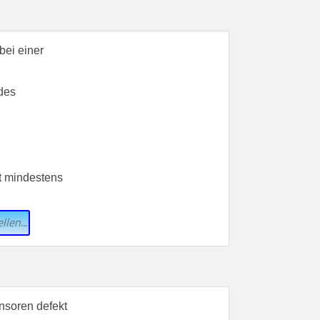
bei einer
des
t mindestens
llen...
nsoren defekt