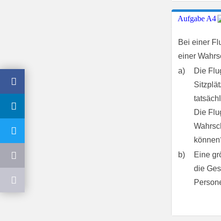
Aufgabe A4
Bei einer Fl
einer Wahrsc
a)
Die Flu
Sitzplä
tatsächl
Die Flu
Wahrsch
können
b)
Eine gr
die Ges
Persone