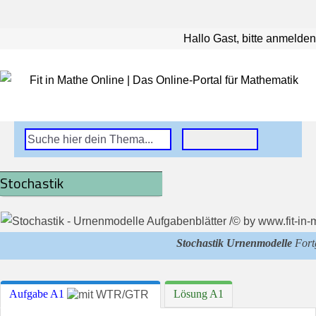
Hallo Gast, bitte anmelden
Stochastik
Stochastik Urnenmodelle
Fortg
Aufgabe A1
Lösung A1