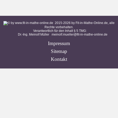
2015-
2026
by Fit-in-Mathe-Online.de, alle
Rechte vorbehalten.
Verantwortlich für den Inhalt § 5 TMG:
Dr.-Ing. Meinolf Müller
meinolf.mueller@fit-in-mathe-online.de
Impressum
Sitemap
Kontakt