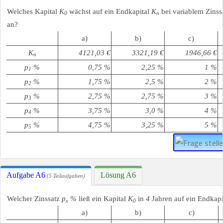
Welches Kapital
K
wächst auf ein Endkapital
K
bei variablem Zinss
0
n
an?
a)
b)
c)
K
4121,03 €
3321,19 €
1946,66 €
n
p
%
0,75 %
2,25 %
1 %
1
p
%
1,75 %
2,5 %
2 %
2
p
%
2,75 %
2,75 %
3 %
3
p
%
3,75 %
3,0 %
4 %
4
p
%
4,75 %
3,25 %
5 %
5
Aufgabe A6
Lösung A6
(5 Teilaufgaben)
Welcher Zinssatz
p
%
ließ ein Kapital
K
in
4
Jahren auf ein Endkapi
x
0
a)
b)
c)