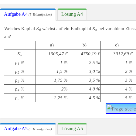
Aufgabe A4
Lösung A4
(5 Teilaufgaben)
Welches Kapital
K
wächst auf ein Endkapital
K
bei variablem Zinss
0
n
an?
a)
b)
c)
K
1305,47 €
4750,19 €
3012,69 €
n
p
%
1 %
2,5 %
1 %
1
p
%
1,5 %
3,0 %
2 %
2
p
%
1,75 %
3,5 %
3 %
3
p
%
2%
4,0 %
4 %
4
p
%
2,25 %
4,5 %
5 %
5
Aufgabe A5
Lösung A5
(5 Teilaufgaben)