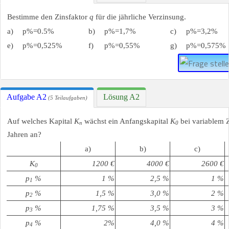
Bestimme den Zinsfaktor
q
für die jährliche Verzinsung.
a)
p%=0.5%
b)
p%=1,7%
c)
p%=3,2%
e)
p%=0,525%
f)
p%=0,55%
g)
p%=0,575%
Aufgabe A2
Lösung A2
(5 Teilaufgaben)
Auf welches Kapital
K
wächst ein Anfangskapital
K
bei variablem 
n
0
Jahren an?
a)
b)
c)
K
1200 €
4000 €
2600 €
0
p
%
1 %
2,5 %
1 %
1
p
%
1,5 %
3,0 %
2 %
2
p
%
1,75 %
3,5 %
3 %
3
p
%
2%
4,0 %
4 %
4