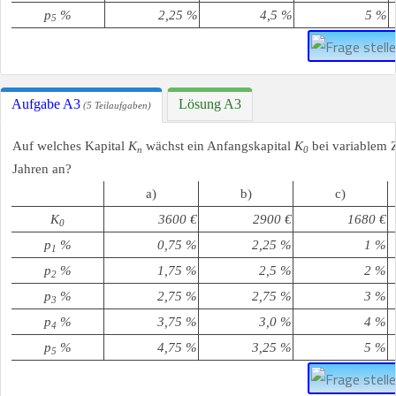
p
%
2,25 %
4,5 %
5 %
5
Aufgabe A3
Lösung A3
(5 Teilaufgaben)
Auf welches Kapital
K
wächst ein Anfangskapital
K
bei variablem 
n
0
Jahren an?
a)
b)
c)
K
3600 €
2900 €
1680 €
0
p
%
0,75 %
2,25 %
1 %
1
p
%
1,75 %
2,5 %
2 %
2
p
%
2,75 %
2,75 %
3 %
3
p
%
3,75 %
3,0 %
4 %
4
p
%
4,75 %
3,25 %
5 %
5