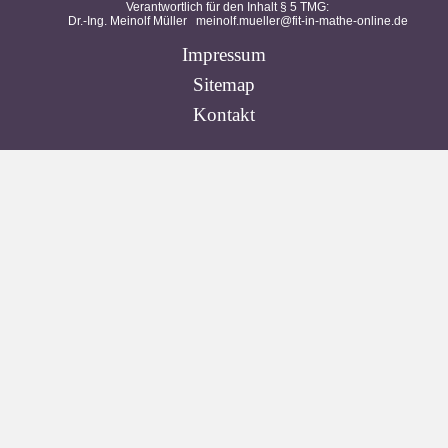
Verantwortlich für den Inhalt § 5 TMG:
Dr.-Ing. Meinolf Müller
meinolf.mueller@fit-in-mathe-online.de
Impressum
Sitemap
Kontakt