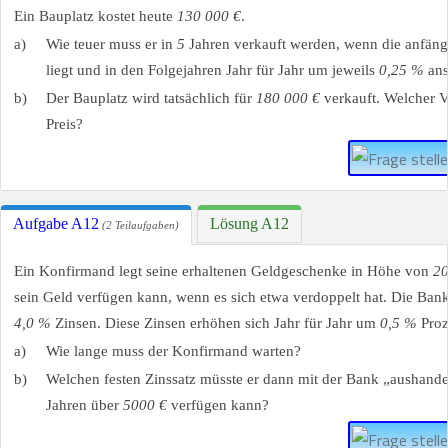
Ein Bauplatz kostet heute
130 000 €
.
a)
Wie teuer muss er in
5
Jahren verkauft werden, wenn die anfängl
liegt und in den Folgejahren Jahr für Jahr um jeweils
0,25 %
ans
b)
Der Bauplatz wird tatsächlich für
180 000 €
verkauft. Welcher V
Preis?
Aufgabe A12
Lösung A12
(2 Teilaufgaben)
Ein Konfirmand legt seine erhaltenen Geldgeschenke in Höhe von
20
sein Geld verfügen kann, wenn es sich etwa verdoppelt hat. Die Ba
4,0 %
Zinsen. Diese Zinsen erhöhen sich Jahr für Jahr um
0,5 %
Proz
a)
Wie lange muss der Konfirmand warten?
b)
Welchen festen Zinssatz müsste er dann mit der Bank „aushandel
Jahren über
5000 €
verfügen kann?