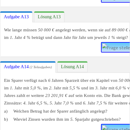
Aufgabe A13
Lösung A13
Wie lange müssen
50 000 €
angelegt werden, wenn sie auf
89 000 €
a
im
1.
Jahr
4 %
beträgt und dann Jahr für Jahr um jeweils
1 %
steigt?
Aufgabe A14
Lösung A14
(2 Teilaufgaben)
Ein Sparer verfügt nach
6
Jahren Sparzeit über ein Kapitel von
50 00
im
1.
Jahr mit
5,0 %
, im
2.
Jahr mit
5,5 %
und im
3.
Jahr mit
6,0 %
ve
Jahres zahlt er weitere
23 201,91 €
auf sein Konto ein. Die Bank gew
Zinssätze:
4.
Jahr
6,5 %
,
5.
Jahr
7,0 %
und
6.
Jahr
7,5 %
für weitere 
a)
Welchen Betrag hat der Sparer anfänglich angelegt?
b)
Wieviel Zinsen wurden ihm im
5.
Sparjahr gutgeschrieben?