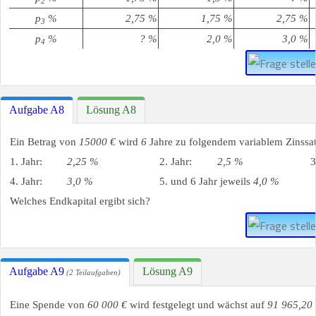
2
p
%
2,75 %
1,75 %
2,75 %
3
p
%
? %
2,0 %
3,0 %
4
Aufgabe A8
Lösung A8
Ein Betrag von
15000 €
wird
6
Jahre zu folgendem variablem Zinssat
1. Jahr:
2,25 %
2. Jahr:
2,5 %
3
4. Jahr:
3,0 %
5. und 6 Jahr jeweils
4,0 %
Welches Endkapital ergibt sich?
Aufgabe A9
Lösung A9
(2 Teilaufgaben)
Eine Spende von
60 000 €
wird festgelegt und wächst auf
91 965,20