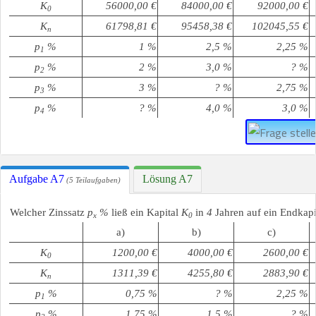
K
56000,00 €
84000,00 €
92000,00 €
0
K
61798,81 €
95458,38 €
102045,55 €
n
p
%
1 %
2,5 %
2,25 %
1
p
%
2 %
3,0 %
? %
2
p
%
3 %
? %
2,75 %
3
p
%
? %
4,0 %
3,0 %
4
Aufgabe A7
Lösung A7
(5 Teilaufgaben)
Welcher Zinssatz
p
%
ließ ein Kapital
K
in
4
Jahren auf ein Endkapi
x
0
a)
b)
c)
K
1200,00 €
4000,00 €
2600,00 €
0
K
1311,39 €
4255,80 €
2883,90 €
n
p
%
0,75 %
? %
2,25 %
1
p
%
1,75 %
1,5 %
? %