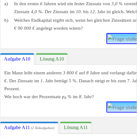
a)
In den ersten
6
Jahren wird ein fester Zinssatz von
3,0 %
verein
Zinssatz
4,0 %
. Der Zinssatz im
10.
bis
12.
Jahr ist gleich. Welc
b)
Welches Endkapital ergibt sich, wenn bei gleichen Zinssätzen un
€
90 000 €
angelegt worden wären?
Aufgabe A10
Lösung A10
Ein Mann leiht einem anderen
3 800 €
auf
8
Jahre und verlangt dafü
€
. Der Zinssatz im
1.
Jahr beträgt
5 %
. Danach steigt er bis zum 7. Ja
Prozent.
Wie hoch war der Prozentsatz
p
%
im
8.
Jahr?
8
Aufgabe A11
Lösung A11
(2 Teilaufgaben)