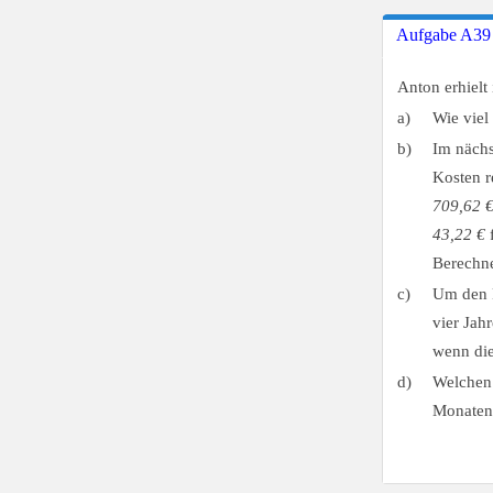
Aufgabe A39
Anton erhiel
a)
Wie viel
b)
Im nächs
Kosten r
709,62 
43,22 €
f
Berechn
c)
Um den F
vier Jah
wenn die
d)
Welchen 
Monaten 