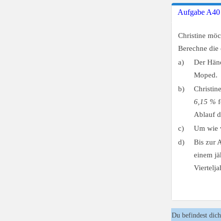
Aufgabe A40
Christine mö
Berechne die 
a)
Der Händ
Moped.
b)
Christin
6,15 %
f
Ablauf d
c)
Um wie v
d)
Bis zur 
einem jä
Viertelj
Du befindest dich