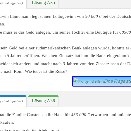
Lösung A35
(3 Teilaufgaben)
Erwin Linnemann legt seinen Lottogewinn von
50 000 €
bei der Deutsc
an.
e muss er das Geld anlegen, um seiner Tochter eine Boutique für
68500
sein Geld bei einer südamerikanischen Bank anlegen würde, könnte er 
nach
5
Jahren eröffnen. Welchen Zinssatz hat ihm die Bank eingeräumt?
heidet sich anders und macht nach
3
Jahren von den Zinseszinsen der 
se nach Rom. Wie teuer ist die Reise?
Eine Frage ste
Lösung A36
(2 Teilaufgaben)
hat die Familie Carstensen ihr Haus für
453 000 €
erworben und möchte 
kaufen.
 die prozentuale Wertsteigerung.