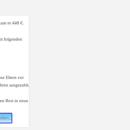
ekam er
448 €
.
it folgenden
ine Eltern vor
hren ausgezahlt,
en Rest in neun
llen...