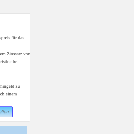
preis für das
nem Zinssatz von
istine bei
rmingeld zu
ach einem
llen...