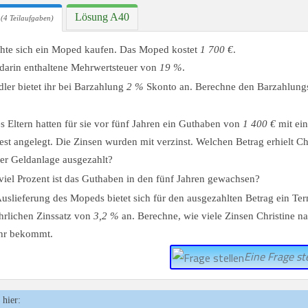
Lösung A40
(4 Teilaufgaben)
chte sich ein Moped kaufen. Das Moped kostet
1 700 €
.
darin enthaltene Mehrwertsteuer von
19 %
.
ler bietet ihr bei Barzahlung
2 %
Skonto an. Berechne den Barzahlungs
es Eltern hatten für sie vor fünf Jahren ein Guthaben von
1 400 €
mit ei
est angelegt. Die Zinsen wurden mit verzinst. Welchen Betrag erhielt Chr
er Geldanlage ausgezahlt?
iel Prozent ist das Guthaben in den fünf Jahren gewachsen?
Auslieferung des Mopeds bietet sich für den ausgezahlten Betrag ein Te
hrlichen Zinssatz von
3,2 %
an. Berechne, wie viele Zinsen Christine n
ahr bekommt.
Eine Frage ste
 hier: