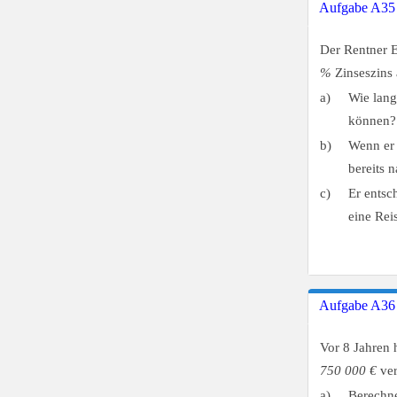
Aufgabe A35
Der Rentner 
%
Zinseszins 
a)
Wie lang
können?
b)
Wenn er 
bereits 
c)
Er entsc
eine Rei
Aufgabe A36
Vor 8 Jahren 
750 000 €
ver
a)
Berechne