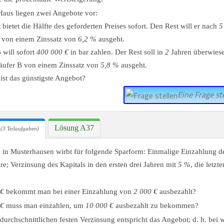
Haus liegen zwei Angebote vor:
 bietet die Hälfte des geforderten Preises sofort. Den Rest will er nach
5
 von einem Zinssatz von
6,2 %
ausgeht.
 will sofort
400 000 €
in bar zahlen. Der Rest soll in
2
Jahren überwies
äufer B von einem Zinssatz von
5,8 %
ausgeht.
ist das günstigste Angebot?
Eine Frage ste
Lösung A37
(3 Teilaufgaben)
 in Musterhausen wirbt für folgende Sparform: Einmalige Einzahlung de
re; Verzinsung des Kapitals in den ersten drei Jahren mit
5 %
, die letzt
€
bekommt man bei einer Einzahlung von
2 000 €
ausbezahlt?
€
muss man einzahlen, um
10 000 €
ausbezahlt zu bekommen?
durchschnittlichen festen Verzinsung entspricht das Angebot; d. h. bei 