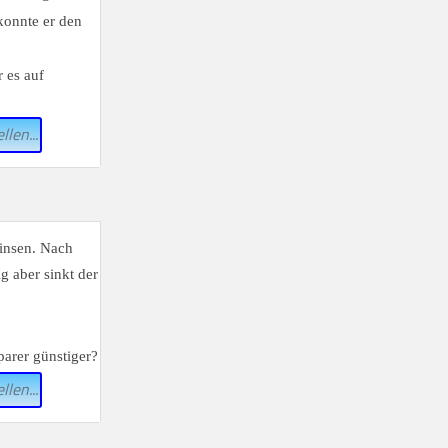
konnte er den
 es auf
llen...
insen. Nach
g aber sinkt der
arer günstiger?
llen...