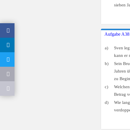
sieben J
Aufgabe A38
a)
Sven leg
kann er
b)
Sein Bru
Jahren ü
zu Begin
c)
Welchen 
Betrag 
d)
Wie lang
verdoppe