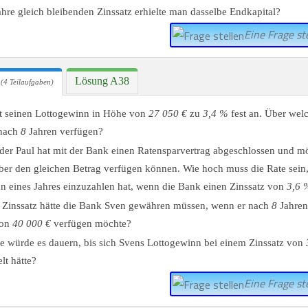
ahre gleich bleibenden Zinssatz erhielte man dasselbe Endkapital?
Eine Frage ste
Lösung A38
(4 Teilaufgaben)
t seinen Lottogewinn in Höhe von
27 050 €
zu
3,4 %
fest an. Über wel
 nach
8
Jahren verfügen?
der Paul hat mit der Bank einen Ratensparvertrag abgeschlossen und m
ber den gleichen Betrag verfügen können. Wie hoch muss die Rate sein, 
n eines Jahres einzuzahlen hat, wenn die Bank einen Zinssatz von
3,6 
Zinssatz hätte die Bank Sven gewähren müssen, wenn er nach
8
Jahren
von
40 000 €
verfügen möchte?
e würde es dauern, bis sich Svens Lottogewinn bei einem Zinssatz von
lt hätte?
Eine Frage ste