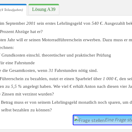
Lösung A39
(4 Teilaufgaben)
t im September
2001
sein erstes Lehrlingsgeld von
540 €
. Ausgezahlt b
 Prozent Abzüge hat er?
ten Jahr will er seinen Motorradführerschein erwerben. Dazu muss er m
echnen:
€
Grundkosten einschl. theoretischer und praktischer Prüfung
ür eine Fahrstunde
e die Gesamtkosten, wenn
31
Fahrstunden nötig sind.
ührerschein zu bezahlen, nutzt er einen Sparbrief über
1 000 €
, den se
ren zu
5,5 %
angelegt haben. Wie viel
€
erhält Anton nach diesen vier Ja
 Zinsen mit verzinst wurden?
Betrag muss er von seinem Lehrlingsgeld monatlich noch sparen, um d
selbst bezahlen zu können?
Eine Frage ste