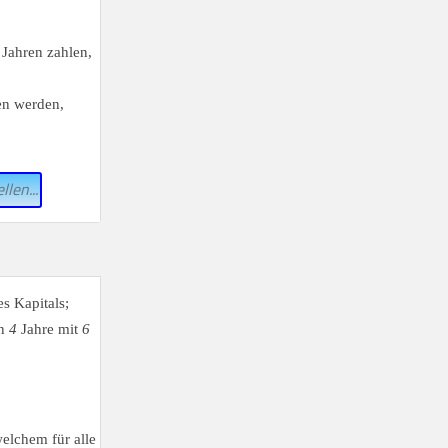
Jahren zahlen,
en werden,
llen...
s Kapitals;
en
4
Jahre mit
6
welchem für alle