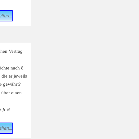
llen...
chen Vertrag
öchte nach 8
die er jeweils
%
gewährt?
 über einen
3,8 %
llen...