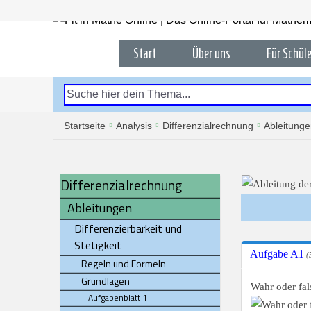
Start
Über uns
Für Schüle
Startseite
Analysis
Differenzialrechnung
Ableitung
Differenzialrechnung
Ableitungen
Differenzierbarkeit und
Stetigkeit
Aufgabe A1
(5
Regeln und Formeln
Grundlagen
Wahr oder fal
Aufgabenblatt 1