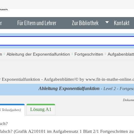
r
Für Eltern und Lehrer
Zur Bibliothek
Kontakt
en
Ableitung der Exponentialfunktion
Fortgeschritten
Aufgabenblatt
Ableitung Exponentialfunktion
- Level 2 - Fortgesc
Dokume
Lösung A1
 Teilaufgaben)
sch?