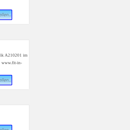
llen...
llen...
llen...