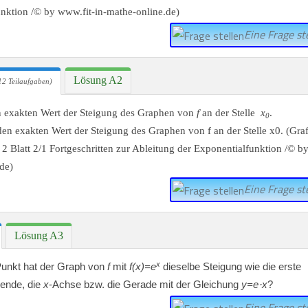
Eine Frage ste
Lösung A2
12 Teilaufgaben)
 exakten Wert der Steigung des Graphen von
f
an der Stelle
x
.
0
Eine Frage ste
Lösung A3
x
unkt hat der Graph von
f
mit
f(x)=e
dieselbe Steigung wie die erste
rende, die
x
-Achse bzw. die Gerade mit der Gleichung
y=e⋅x
?
Eine Frage ste