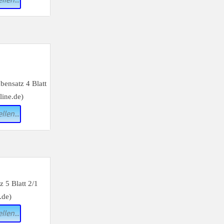
llen...
llen...