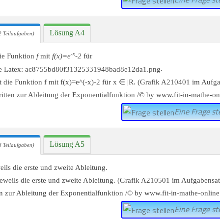
Lösung A4
 Teilaufgaben)
-x
die Funktion
f
mit
f(x)=e
-2
für
.
Eine Frage ste
Lösung A5
 Teilaufgaben)
ils die erste und zweite Ableitung.
Eine Frage ste