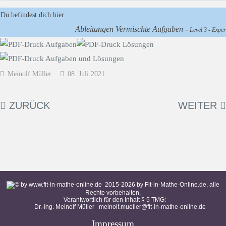
Du befindest dich hier:
Ableitungen Vermischte Aufgaben -
Level 3 - Expert
Meinolf Müller
08. Juli 2021
ZURÜCK
WEITER
2015-
2026
by Fit-in-Mathe-Online.de, alle
Rechte vorbehalten.
Verantwortlich für den Inhalt § 5 TMG:
Dr.-Ing. Meinolf Müller
meinolf.mueller@fit-in-mathe-online.de
Impressum