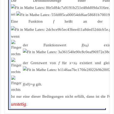
Die Definitionsmenge einer Fu
sei
Eine Funktion
f
heißt an der S
wenn
der Funktionswert
f(x
)
existi
0
der Grenzwert von
f
für
x=x
existiert und gleich
0
f(x0)=g
gilt.
Ist nur eine dieser Bedingungen nicht erfüllt, dann ist die Fu
unstetig
.