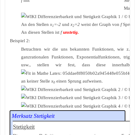
f
mit
An den Stellen
x
=-2
und
x
=2
weist der Graph von
f
Sprüng
1
2
An diesen Stellen ist
f
unstetig.
Beispiel 2:
Betrachten wir die uns bekannten Funktionen, wie z. B
ganzrationalen Funktionen, Exponentialfunktionen, trigo
usw., stellen wir fest, dass diese innerhalb ih
an keiner Stelle
x
einen Sprung aufweisen.
0
Merksatz Stetigkeit
Stetigkeit