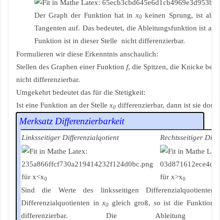
Der Graph der Funktion hat in
x
keinen Sprung, ist also 
0
Tangenten auf. Das bedeutet, die Ableitungsfunktion ist an d
Funktion ist in dieser Stelle nicht differenzierbar.
Formulieren wir diese Erkenntnis anschaulich:
Stellen des Graphen einer Funktion
f
, die Spitzen, die Knicke besit
nicht differenzierbar.
Umgekehrt bedeutet das für die Stetigkeit:
Ist eine Funktion an der Stelle
x
differenzierbar, dann ist sie dort 
0
Merksatz Differenzierbarkeit
Linksseitiger Differenzialqotient
Rechtsseitiger Diffe
für x<x
für x>x
0
0
Sind die Werte des linksseitigen Differenzialquotienten
Differenzialquotienten in
x
gleich groß, so ist die Funktion
f
0
differenzierbar. Die Ableitung