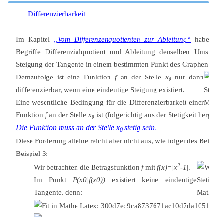
Differenzierbarkeit
Im Kapitel
„Vom Differenzenquotienten zur Ableitung“
haben w
Begriffe Differenzialquotient und Ableitung denselben Umsta
Steigung der Tangente in einem bestimmten Punkt des Graphen e
Demzufolge ist eine Funktion
f
an der Stelle
x
nur dann
0
differenzierbar, wenn eine eindeutige Steigung existiert.
Eine wesentliche Bedingung für die Differenzierbarkeit einer
Funktion
f
an der Stelle
x
ist (folgerichtig aus der Stetigkeit hergel
0
Die Funktion muss an der Stelle x
stetig sein.
0
Diese Forderung alleine reicht aber nicht aus, wie folgendes Beispi
Beispiel 3:
2
Wir betrachten die Betragsfunktion
f
mit
f(x)=|x
-1|
.
Im Punkt
P(x0|f(x0))
existiert keine eindeutige
Tangente, denn: