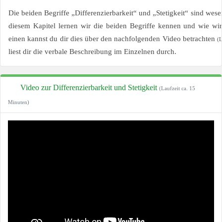
Die beiden Begriffe „Differenzierbarkeit“ und „Stetigkeit“ sind wesen
diesem Kapitel lernen wir die beiden Begriffe kennen und wie 
einen kannst du dir dies über den nachfolgenden Video betrachten
(L
liest dir die verbale Beschreibung im Einzelnen durch.
Video zur Differenzierbarkeit und Stetigkeit
(Laufzeit ca. 15
Minuten)