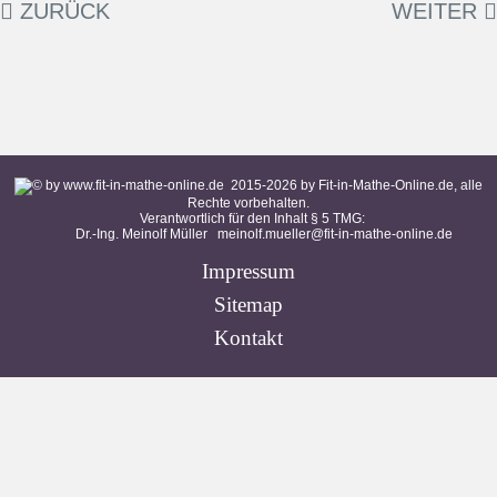
ZURÜCK
WEITER
2015-
2026
by Fit-in-Mathe-Online.de, alle
Rechte vorbehalten.
Verantwortlich für den Inhalt § 5 TMG:
Dr.-Ing. Meinolf Müller
meinolf.mueller@fit-in-mathe-online.de
Impressum
Sitemap
Kontakt