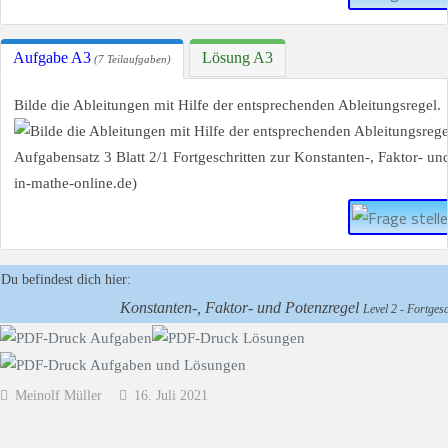
Aufgabe A3
Lösung A3
(7 Teilaufgaben)
Bilde die Ableitungen mit Hilfe der entsprechenden Ableitungsregel.
Du befindest dich hier:
Konstanten-, Faktor- und Potenzregel
Level 2 - Fortgesc
Meinolf Müller
16. Juli 2021