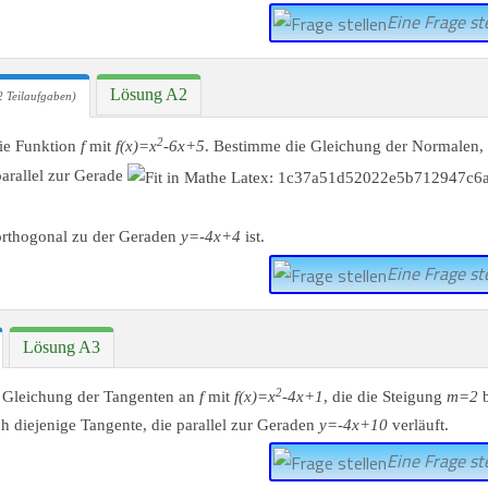
Eine Frage ste
Lösung A2
 Teilaufgaben)
2
die Funktion
f
mit
f(x)=x
-6x+5
. Bestimme die Gleichung der Normalen,
arallel zur Gerade
orthogonal zu der Geraden
y=-4x+4
ist.
Eine Frage ste
Lösung A3
2
 Gleichung der Tangenten an
f
mit
f(x)=x
-4x+1
, die die Steigung
m=2
b
 diejenige Tangente, die parallel zur Geraden
y=-4x+10
verläuft.
Eine Frage ste