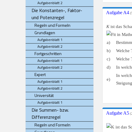
Aufgabenblatt 2
Die Konstanten-, Faktor-
Aufgabe A4
(5
und Potenzregel
Regeln und Formeln
K
ist das Sch
Grundlagen
Aufgabenblatt 1
a)
Bestimm
Aufgabenblatt 2
b)
Welche 
Fortgeschritten
c)
Welche 
Aufgabenblatt 1
Aufgabenblatt 2
d)
In welc
Expert
In welc
e)
Aufgabenblatt 1
Steigun
Aufgabenblatt 2
Universität
Aufgabenblatt 1
Die Summen- bzw.
Aufgabe A5
(2
Differenzregel
Regeln und Formeln