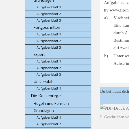
Grundlagen
Aufgabenblatt 1
Aufgabenblatt 2
a)
K
schnei
Aufgabenblatt 3
Eine Ta
Fortgeschritten
durch
A
Aufgabenblatt 1
Aufgabenblatt 2
Bestimm
Aufgabenblatt 3
auf zwei
Expert
b)
Unter w
Aufgabenblatt 1
Achse i
Aufgabenblatt 2
Aufgabenblatt 3
Universität
Aufgabenblatt 1
Du befindest dich
Die Kettenregel
Regeln und Formeln
Grundlagen
Aufgabenblatt 1
Geschrieben v
Aufgabenblatt 2