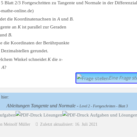
det die Koordinatenachsen in
A
und
B
.
ngente an
K
ist parallel zur Geraden
und
B
.
e die Koordinaten der Berührpunkte
 Dezimalstellen gerundet.
elchem Winkel schneidet
K
die
x
-
n
A
?
Eine Frage ste
 hier:
Ableitungen Tangente und Normale -
Level 2 - Fortgeschritten - Blatt 3
on Meinolf Müller
Zuletzt aktualisiert: 16. Juli 2021