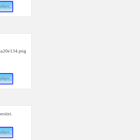
llen...
llen...
esitzt.
llen...