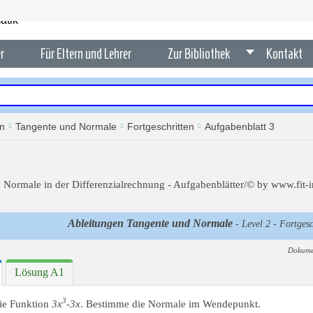
r
Für Eltern und Lehrer
Zur Bibliothek
Kontakt
en
Tangente und Normale
Fortgeschritten
Aufgabenblatt 3
Ableitungen Tangente und Normale
- Level 2 - Fortgesc
Dokume
Lösung A1
3
die Funktion
3x
-3x
. Bestimme die Normale im Wendepunkt.