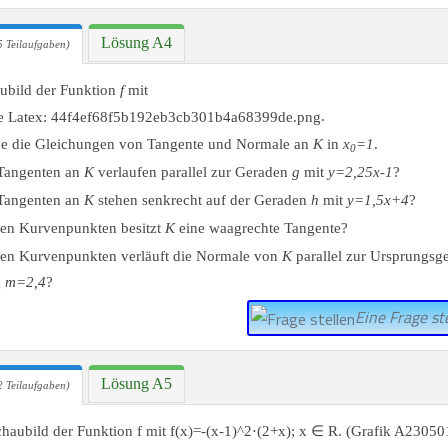
Lösung A4
 Teilaufgaben)
aubild der Funktion
f
mit
.
e die Gleichungen von Tangente und Normale an
K
in
x
=1
.
0
Tangenten an
K
verlaufen parallel zur Geraden
g
mit
y=2,25x-1
?
Tangenten an
K
stehen senkrecht auf der Geraden
h
mit
y=1,5x+4
?
hen Kurvenpunkten besitzt
K
eine waagrechte Tangente?
hen Kurvenpunkten verläuft die Normale von
K
parallel zur Ursprungsg
g
m=2,4
?
Eine Frage ste
Lösung A5
 Teilaufgaben)