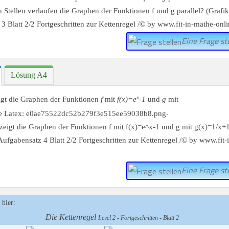
Eine Frage ste
Lösung A4
x
igt die Graphen der Funktionen
f
mit
f(x)=e
-1
und
g
mit
.
Eine Frage ste
 hier:
Die Kettenregel
Level 2 - Fortgeschritten - Blatt 2