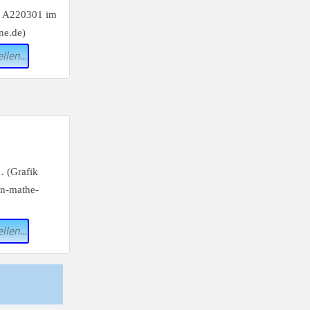
llen...
llen...