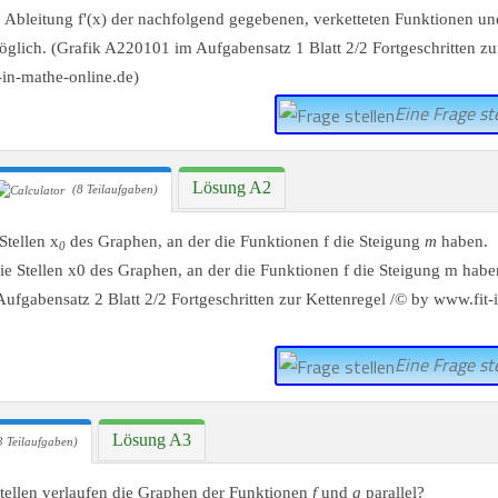
Eine Frage ste
Lösung A2
(8 Teilaufgaben)
Stellen x
des Graphen, an der die Funktionen f die Steigung
m
haben.
0
Eine Frage ste
Lösung A3
 Teilaufgaben)
ellen verlaufen die Graphen der Funktionen
f
und
g
parallel?