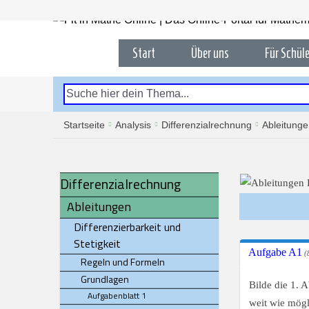
Start
Über uns
Für Schüle
Startseite
Analysis
Differenzialrechnung
Ableitung
Differenzialrechnung
Ableitungen
Differenzierbarkeit und
Stetigkeit
Aufgabe A1
(8
Regeln und Formeln
Grundlagen
Bilde die 1. 
Aufgabenblatt 1
weit wie mögl