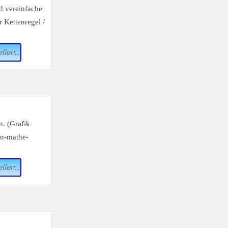
llen...
llen...