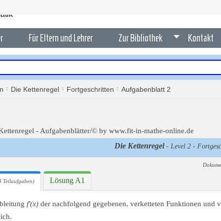
r
Für Eltern und Lehrer
Zur Bibliothek
Kontakt
en
Die Kettenregel
Fortgeschritten
Aufgabenblatt 2
Die Kettenregel
- Level 2 - Fortgesc
Dokume
Lösung A1
 Teilaufgaben)
Ableitung
f'(x)
der nachfolgend gegebenen, verketteten Funktionen und v
ich.