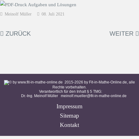
Meinolf Müller
08. Juli 2021
ZURÜCK
WEITER
2015-
2026
by Fit-in-Mathe-Online.de, alle
Rechte vorbehalten.
Verantwortlich für den Inhalt § 5 TMG:
Dr.-Ing. Meinolf Müller
meinolf.mueller@fit-in-mathe-online.de
Impressum
Sitemap
Kontakt