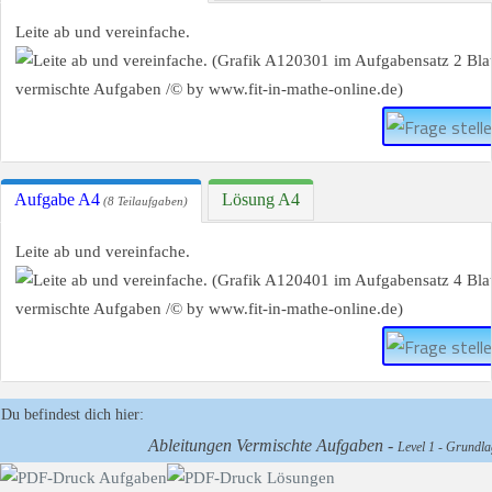
Leite ab und vereinfache.
Aufgabe A4
Lösung A4
(8 Teilaufgaben)
Leite ab und vereinfache.
Du befindest dich hier:
Ableitungen Vermischte Aufgaben -
Level 1 - Grundlag