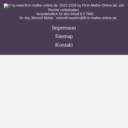
2015-
2026
by Fit-in-Mathe-Online.de, alle
Rechte vorbehalten.
Verantwortlich für den Inhalt § 5 TMG:
Dr.-Ing. Meinolf Müller
meinolf.mueller@fit-in-mathe-online.de
Impressum
Sitemap
Kontakt