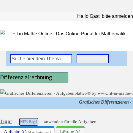
Hallo Gast, bitte anmelden
Differenzialrechnung
Grafisches Differenzieren
- 
Tipp:
anwenden für alle Aufgaben.
NEW-Regel
Aufgabe A1
Lösung A1
(4 Teilaufgaben)