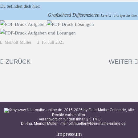
Du befindest dich hier:
Grafischesd Differenzieren
Level 2 - Fortgeschritten 
Meinolf Müller
16. Juli 2021
ZURÜCK
WEITER
2015-
2026
by Fit-in-Mathe-Online.de, alle
Rechte vorbehalten.
Verantwortlich für den Inhalt § 5 TMG:
Dr.-Ing. Meinolf Müller
meinolf.mueller@fit-in-mathe-online.de
Impressum