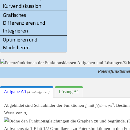
Kurvendiskussion
Grafisches
Differenzieren und
Integrieren
Optimieren und
Modellieren
Potenzfunktione
Aufgabe A1
Lösung A1
(4 Teilaufgaben)
3
Abgebildet sind Schaubilder der Funktionen
f
mit
f
(x)=a
⋅x
. Bestim
i
i
i
Werte von
a
.
i