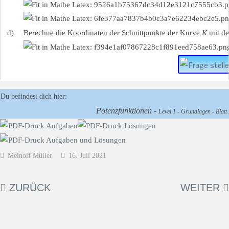
d)
Berechne die Koordinaten der Schnittpunkte der Kurve
K
mit de
Du befindest dich hier:
Potenzfunktionen -
Level 1 - Grundlagen - Blatt 
Meinolf Müller
16. Juli 2021
ZURÜCK
WEITER