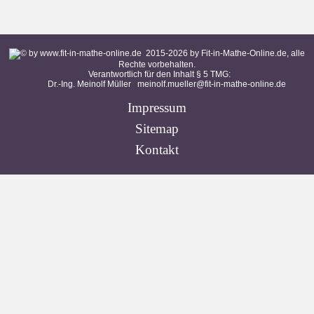
2015-
2026
by Fit-in-Mathe-Online.de, alle
Rechte vorbehalten.
Verantwortlich für den Inhalt § 5 TMG:
Dr.-Ing. Meinolf Müller
meinolf.mueller@fit-in-mathe-online.de
Impressum
Sitemap
Kontakt