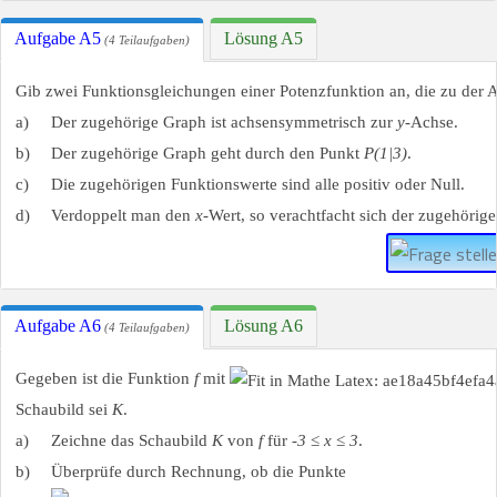
Aufgabe A5
Lösung A5
(4 Teilaufgaben)
Gib zwei Funktionsgleichungen einer Potenzfunktion an, die zu der A
a)
Der zugehörige Graph ist achsensymmetrisch zur
y
-Achse.
b)
Der zugehörige Graph geht durch den Punkt
P(1|3)
.
c)
Die zugehörigen Funktionswerte sind alle positiv oder Null.
d)
Verdoppelt man den
x
-Wert, so verachtfacht sich der zugehörig
Aufgabe A6
Lösung A6
(4 Teilaufgaben)
Gegeben ist die Funktion
f
mit
Schaubild sei
K
.
a)
Zeichne das Schaubild
K
von
f
für
-3 ≤ x ≤ 3
.
b)
Überprüfe durch Rechnung, ob die Punkte