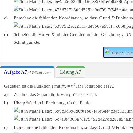
c)
Berechne die fehlenden Koordinaten, so dass
C
und
D
Punkte 
d)
Schneide die Kurve
K
mit der Geraden mit der Gleichung
y=10
Schnittpunkte.
Aufgabe A7
Lösung A7
(4 Teilaufgaben)
-3
Gegeben ist die Funktion
f
mit
f(x)=x
, ihr Schaubild sei
K
.
a)
Zeichne das Schaubild
K
von
f
für
-5 ≤ x ≤ 5
.
b)
Überprüfe durch Rechnung, ob die Punkte
c)
Berechne die fehlenden Koordinaten, so dass
C
und
D
Punkte 