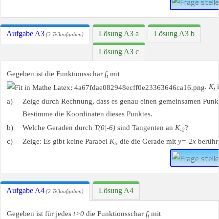
Aufgabe A3
Lösung A3 a
Lösung A3 b
(3 Teilaufgaben)
Lösung A3 c
Gegeben ist die Funktionsschar
f
mit
t
.
K
i
t
a)
Zeige durch Rechnung, dass es genau einen gemeinsamen Punkt
Bestimme die Koordinaten dieses Punktes.
b)
Welche Geraden durch
T(0|-6)
sind Tangenten an
K
?
-2
c)
Zeige: Es gibt keine Parabel
K
, die die Gerade mit
y=-2x
berührt
t
Aufgabe A4
Lösung A4
(2 Teilaufgaben)
Gegeben ist für jedes
t>0
die Funktionsschar
f
mit
t