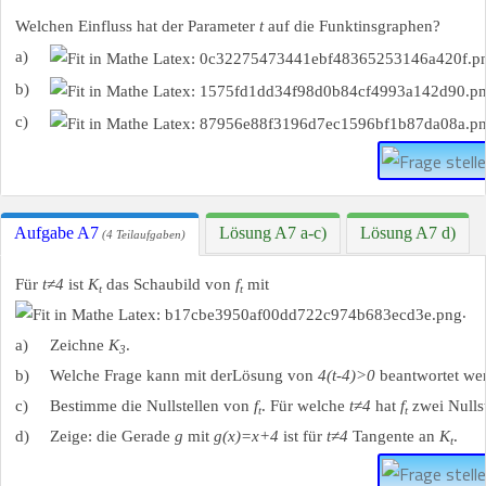
Welchen Einfluss hat der Parameter
t
auf die Funktinsgraphen?
a)
b)
c)
Aufgabe A7
Lösung A7 a-c)
Lösung A7 d)
(4 Teilaufgaben)
Für
t≠4
ist
K
das Schaubild von
f
mit
t
t
.
a)
Zeichne
K
.
3
b)
Welche Frage kann mit derLösung von
4(t-4)>0
beantwortet we
c)
Bestimme die Nullstellen von
f
. Für welche
t≠4
hat
f
zwei Nullst
t
t
d)
Zeige: die Gerade
g
mit
g(x)=x+4
ist für
t≠4
Tangente an
K
.
t