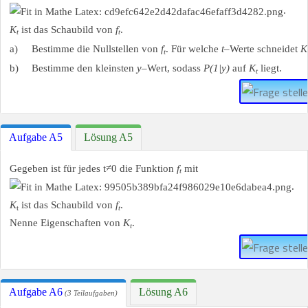
.
K
ist das Schaubild von
f
.
t
t
a)
Bestimme die Nullstellen von
f
. Für welche
t
–Werte schneidet
K
t
b)
Bestimme den kleinsten
y
–Wert, sodass
P(1|y)
auf
K
liegt.
t
Aufgabe A5
Lösung A5
Gegeben ist für jedes t≠0 die Funktion
f
mit
t
.
K
ist das Schaubild von
f
.
t
t
Nenne Eigenschaften von
K
.
t
Aufgabe A6
Lösung A6
(3 Teilaufgaben)