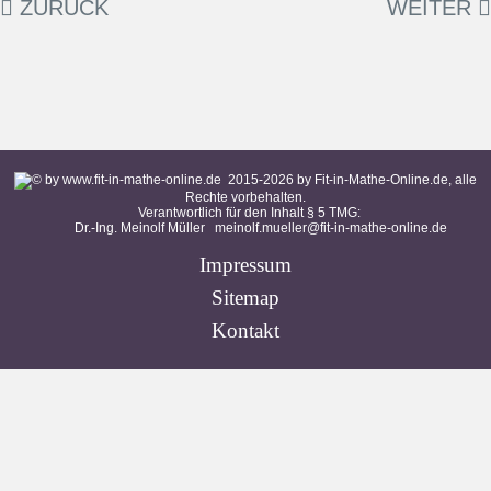
ZURÜCK
WEITER
2015-
2026
by Fit-in-Mathe-Online.de, alle
Rechte vorbehalten.
Verantwortlich für den Inhalt § 5 TMG:
Dr.-Ing. Meinolf Müller
meinolf.mueller@fit-in-mathe-online.de
Impressum
Sitemap
Kontakt