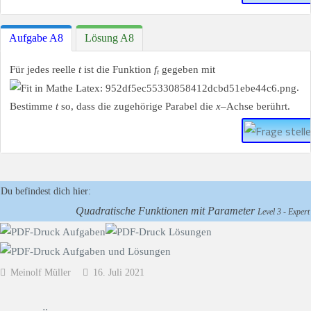
Aufgabe A8
Lösung A8
Für jedes reelle
t
ist die Funktion
f
gegeben mit
t
.
Bestimme
t
so, dass die zugehörige Parabel die
x
–Achse berührt.
Du befindest dich hier:
Quadratische Funktionen mit Parameter
Level 3 - Expert
Meinolf Müller
16. Juli 2021