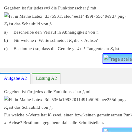
Gegeben ist für jedes
t≠0
die Funktionsschar
f
mit
t
.
K
ist das Schaubild von
f
.
t
t
a)
Beschreibe den Verlauf in Abhängigkeit von
t
.
b)
Für welche
t
–Werte schneidet
K
die
x
-Achse?
t
c)
Bestimme
t
so, dass die Gerade
y=4x-1
Tangente an
K
ist.
t
Aufgabe A2
Lösung A2
Gegeben ist für jedes
t
die Funktionsschar
f
mit
t
.
K
ist das Schaubild von
f
.
t
t
Für welche
t
–Werte hat
K
zwei, einen bzw.keinen gemeinsamen Punk
t
x
–Achse? Bestimme gegebenenfalls die Schnittstellen.