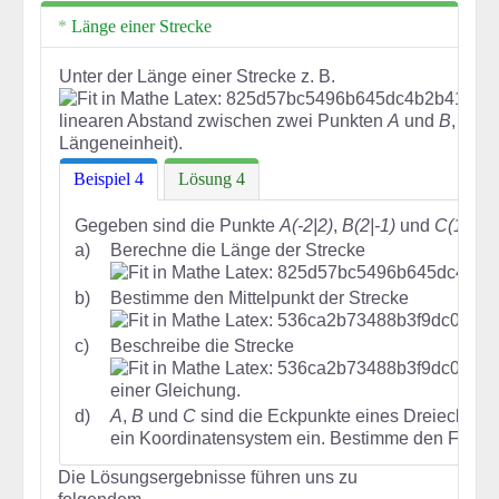
Länge einer Strecke
Unter der Länge einer Strecke z. B.
linearen Abstand zwischen zwei Punkten
A
und
B
, Län
Längeneinheit).
Beispiel 4
Lösung 4
Gegeben sind die Punkte
A(-2|2)
,
B(2|-1)
und
C(1|4)
.
a)
Berechne die Länge der Strecke
b)
Bestimme den Mittelpunkt der Strecke
c)
Beschreibe die Strecke
einer Gleichung.
d)
A
,
B
und
C
sind die Eckpunkte eines Dreiecks. Z
ein Koordinatensystem ein. Bestimme den Fläche
Die Lösungsergebnisse führen uns zu