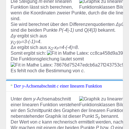
Die Steigung
m
einer linearen
Funktion lässt sich berechnen,
wenn die Koordinaten zweier Punkte, durch die die lineare
sind.
Sie wird berechnet über den Differenzenquotienten
Δy/Δx
sind die beiden Punkte
P(-4|-1)
und
Q(4|3)
bekannt.
Δy
ergibt sich aus
y
-y
=3-(-1)=4
.
Q
P
Δx ergibt sich aus
x
-x
=4-(-4)=8
.
Q
P
Somit ergibt sich:
Die Funktionsgleichung lautet somit
Es fehlt noch die Bestimmung von
c
.
D
er
y
-Achsenabschnitt
c
einer linearen Funktion
Unter dem
y
-Achsenabschnitt
einer linearen Funktion verstehen
wir den Schnittpunkt des Graphen der linearen Funktion m
nebenstehender Graphik ist dieser Punkt
S
benannt.
y
Der Wert von
c
kann rechnerisch ermittelt werden, nachd
Wir machen mit einem der beiden Punkte
P
bzw.
Q
eine P