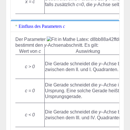
x = c
falls zusätzlich
c=0
, die
y
-Achse selbst.
Einfluss des Parameters
c
Der Parameter
bestimmt den
y
-Achsenabschnitt. Es gilt:
Wert von
c
Auswirkung
Die Gerade schneidet die
y
–Achse bei
c
c > 0
zwischen dem II. und I. Quadranten.
Die Gerade schneidet die
y
–Achse im
c = 0
Ursprung. Eine solche Gerade heißt
Ursprungsgerade.
Die Gerade schneidet die
y
–Achse bei
c
c < 0
zwischen dem III. und IV. Quadranten.