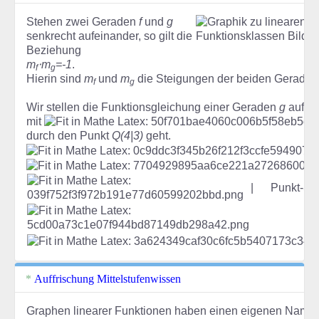
Stehen zwei Geraden
f
und
g
senkrecht aufeinander, so gilt die
Beziehung
m
⋅m
=-1
.
f
g
Hierin sind
m
und
m
die Steigungen der beiden Geraden
f
g
Wir stellen die Funktionsgleichung einer Geraden
g
auf, d
mit
durch den Punkt
Q(4|3)
geht.
|
Punkt-St
Auffrischung Mittelstufenwissen
Graphen linearer Funktionen haben einen eigenen Namen