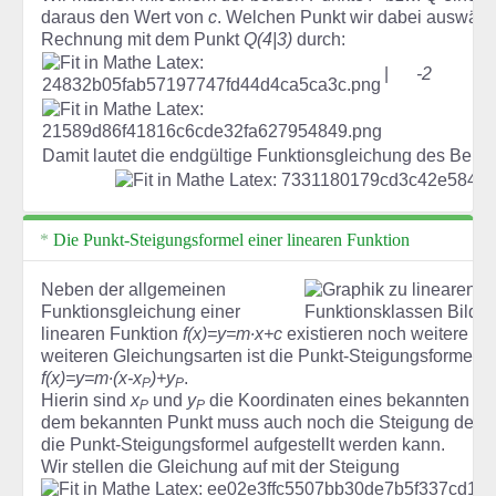
daraus den Wert von
c
. Welchen Punkt wir dabei auswählen
Rechnung mit dem Punkt
Q(4|3)
durch:
|
-2
Damit lautet die endgültige Funktionsgleichung des Beispi
Die Punkt-Steigungsformel einer linearen Funktion
Neben der allgemeinen
Funktionsgleichung einer
linearen Funktion
f(x)=y=m∙x+c
existieren noch weitere Gl
weiteren Gleichungsarten ist die Punkt-Steigungsformel m
f(x)=y=m∙(x-x
)+y
.
P
P
Hierin sind
x
und
y
die Koordinaten eines bekannten P
P
P
dem bekannten Punkt muss auch noch die Steigung der G
die Punkt-Steigungsformel aufgestellt werden kann.
Wir stellen die Gleichung auf mit der Steigung