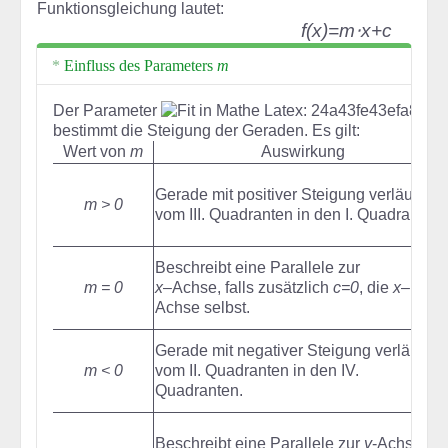
Funktionsgleichung lautet:
f(x)=m⋅x+c
Einfluss des Parameters
m
Der Parameter
bestimmt die Steigung der Geraden. Es gilt:
Wert von
m
Auswirkung
Gerade mit positiver Steigung verläuft
m > 0
vom III. Quadranten in den I. Quadranten.
Beschreibt eine Parallele zur
m = 0
x
–Achse, falls zusätzlich
c=0
, die
x
–
Achse selbst.
Gerade mit negativer Steigung verläuft
m < 0
vom II. Quadranten in den IV.
Quadranten.
Beschreibt eine Parallele zur
y
-Achse,