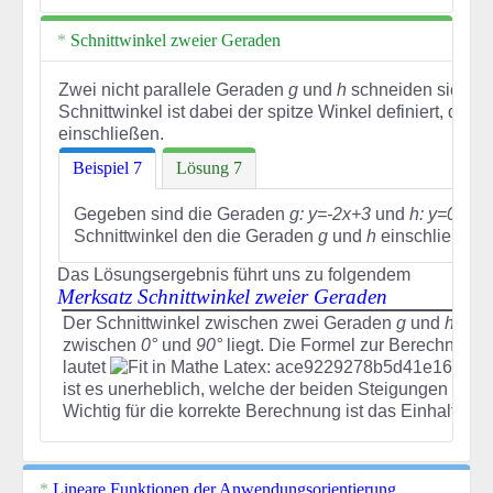
Schnittwinkel zweier Geraden
Zwei nicht parallele Geraden
g
und
h
schneiden sich un
Schnittwinkel ist dabei der spitze Winkel definiert, den
einschließen.
Beispiel 7
Lösung 7
Gegeben sind die Geraden
g: y=-2x+3
und
h: y=0,3x+
Schnittwinkel den die Geraden
g
und
h
einschließen.
Das Lösungsergebnis führt uns zu folgendem
Merksatz Schnittwinkel zweier Geraden
Der Schnittwinkel zwischen zwei Geraden
g
und
h
ist 
zwischen
0°
und
90°
liegt. Die Formel zur Berechnung 
lautet
ist es unerheblich, welche der beiden Steigungen mit
Wichtig für die korrekte Berechnung ist das Einhalten de
Lineare Funktionen der Anwendungsorientierung