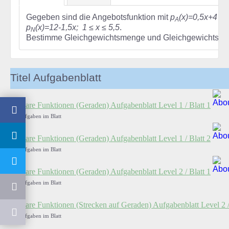
Gegeben sind die Angebotsfunktion mit
p
(x)=0,5x+4
und
A
p
(x)=12-1,5x; 1 ≤ x ≤ 5,5
.
N
Bestimme Gleichgewichtsmenge und Gleichgewichtspre
Titel Aufgabenblatt
Lineare Funktionen (Geraden) Aufgabenblatt Level 1 / Blatt 1
16 Aufgaben im Blatt
Lineare Funktionen (Geraden) Aufgabenblatt Level 1 / Blatt 2
41 Aufgaben im Blatt
Lineare Funktionen (Geraden) Aufgabenblatt Level 2 / Blatt 1
15 Aufgaben im Blatt
Lineare Funktionen (Strecken auf Geraden) Aufgabenblatt Level 2 /
24 Aufgaben im Blatt