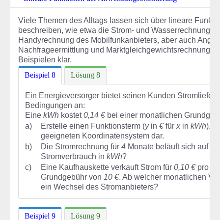
Viele Themen des Alltags lassen sich über lineare Funkt
beschreiben, wie etwa die Strom- und Wasserrechnung ein
Handyrechnung des Mobilfunkanbieters, aber auch Angebo
Nachfrageermittlung und Marktgleichgewichtsrechnungen
Beispielen klar.
Beispiel 8
Lösung 8
Ein Energieversorger bietet seinen Kunden Stromliefer
Bedingungen an:
Eine
kWh
kostet
0,14 €
bei einer monatlichen Grundge
a)
Erstelle einen Funktionsterm (
y
in
€
für
x
in
kWh
). S
geeigneten Koordinatensystem dar.
b)
Die Stromrechnung für
4
Monate beläuft sich auf
15
Stromverbrauch in
kWh
?
c)
Eine Kaufhauskette verkauft Strom für
0,10 €
pro
k
Grundgebühr von
10 €
. Ab welcher monatlichen Ve
ein Wechsel des Stromanbieters?
Beispiel 9
Lösung 9