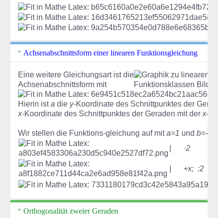
Achsenabschnittsform einer linearen Funktionsgleichung
Eine weitere Gleichungsart ist die
Achsenabschnittsform mit
Hierin ist
a
die
y
-Koordinate des Schnittpunktes der Gerad
x
-Koordinate des Schnittpunktes der Geraden mit der
x
-Ac
Wir stellen die Funktions-gleichung auf mit
a=1
und
b=-2
(
|
⋅2
|
+x; :2
Orthogonalität zweier Geraden