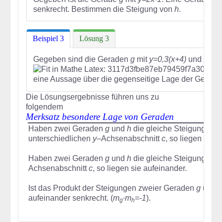
senkrecht. Bestimmen die Steigung von
h
.
Beispiel 3
Lösung 3
Gegeben sind die Geraden
g
mit
y=0,3(x+4)
und
h
mit
eine Aussage über die gegenseitige Lage der Gerad
Die Lösungsergebnisse führen uns zu
folgendem
Merksatz besondere Lage von Geraden
Haben zwei Geraden
g
und
h
die gleiche Steigung
m
u
unterschiedlichen
y
–Achsenabschnitt
c
, so liegen sie 
Haben zwei Geraden
g
und
h
die gleiche Steigung
m
u
Achsenabschnitt
c
, so liegen sie aufeinander.
Ist das Produkt der Steigungen zweier Geraden
g
und
aufeinander senkrecht. (
m
∙m
=-1
).
g
h