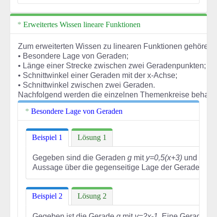
Erweitertes Wissen lineare Funktionen
Zum erweiterten Wissen zu linearen Funktionen gehören
• Besondere Lage von Geraden;
• Länge einer Strecke zwischen zwei Geradenpunkten;
• Schnittwinkel einer Geraden mit der x-Achse;
• Schnittwinkel zwischen zwei Geraden.
Nachfolgend werden die einzelnen Themenkreise behande
Besondere Lage von Geraden
Beispiel 1
Lösung 1
Gegeben sind die Geraden
g
mit
y=0,5(x+3)
und
h
mi
Aussage über die gegenseitige Lage der Geraden
g
u
Beispiel 2
Lösung 2
Gegeben ist die Gerade
g
mit
y=2x-1
. Eine Gerade
h
s