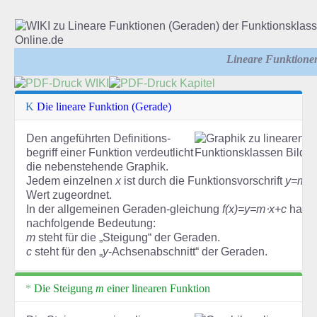
Lineare Funktione
Die lineare Funktion (Gerade)
Den angeführten Definitions-
begriff einer Funktion verdeutlicht
die nebenstehende Graphik.
Jedem einzelnen
x
ist durch die Funktionsvorschrift
y=m⋅x
Wert zugeordnet.
In der allgemeinen Geraden-gleichung
f(x)=y=m⋅x+c
haben
nachfolgende Bedeutung:
m
steht für die „Steigung“ der Geraden.
c
steht für den „
y
-Achsenabschnitt“ der Geraden.
Die Steigung
m
einer linearen Funktion