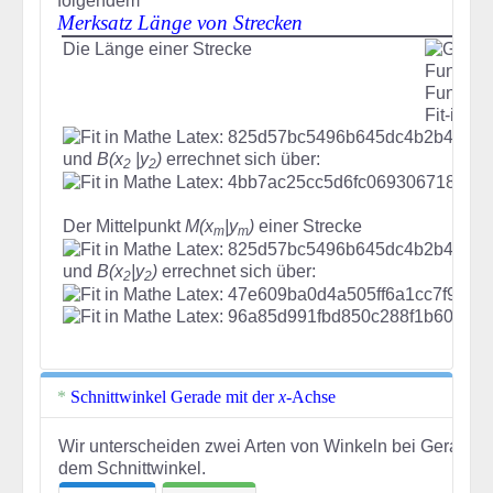
folgendem
Merksatz Länge von Strecken
Die Länge einer Strecke
und
B(x
|y
)
errechnet sich über:
2
2
Der Mittelpunkt
M(x
|y
)
einer Strecke
m
m
und
B(x
|y
)
errechnet sich über:
2
2
Schnittwinkel Gerade mit der
x
-Achse
Wir unterscheiden zwei Arten von Winkeln bei Geraden
dem Schnittwinkel.