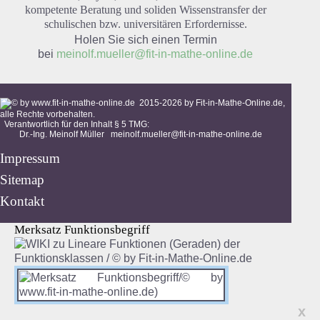
kompetente Beratung und soliden Wissenstransfer der
schulischen bzw. universitären Erfordernisse.
Holen Sie sich einen Termin
bei
meinolf.mueller@fit-in-mathe-online.de
2015-
2026
by Fit-in-Mathe-Online.de,
alle Rechte vorbehalten.
Verantwortlich für den Inhalt § 5 TMG:
Dr.-Ing. Meinolf Müller
meinolf.mueller@fit-in-mathe-online.de
Impressum
Sitemap
Kontakt
Merksatz Funktionsbegriff
x