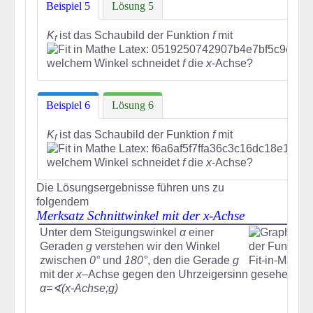
Beispiel 5
Lösung 5
K
ist das Schaubild der Funktion
f
mit
f
welchem Winkel schneidet
f
die
x
-Achse?
Beispiel 6
Lösung 6
K
ist das Schaubild der Funktion
f
mit
f
welchem Winkel schneidet
f
die
x
-Achse?
Die Lösungsergebnisse führen uns zu
folgendem
Merksatz Schnittwinkel mit der x-Achse
Unter dem Steigungswinkel
α
einer
Geraden
g
verstehen wir den Winkel
zwischen
0°
und
180°
, den die Gerade
g
mit der
x
–Achse gegen den Uhrzeigersinn gesehen bild
α=∢(x-Achse;g)